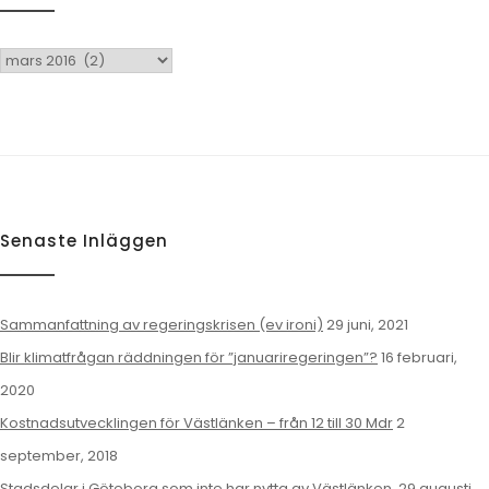
Arkiv
Senaste Inläggen
Sammanfattning av regeringskrisen (ev ironi)
29 juni, 2021
Blir klimatfrågan räddningen för ”januariregeringen”?
16 februari,
2020
Kostnadsutvecklingen för Västlänken – från 12 till 30 Mdr
2
september, 2018
Stadsdelar i Göteborg som inte har nytta av Västlänken.
29 augusti,