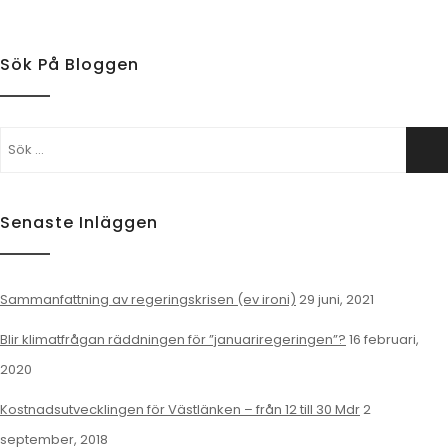
Sök På Bloggen
Sök
Sö
efter:
Senaste Inläggen
Sammanfattning av regeringskrisen (ev ironi)
29 juni, 2021
Blir klimatfrågan räddningen för ”januariregeringen”?
16 februari,
2020
Kostnadsutvecklingen för Västlänken – från 12 till 30 Mdr
2
september, 2018