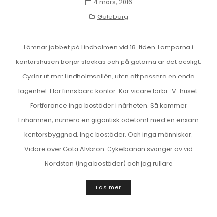
4 mars, 2016
Göteborg
Lämnar jobbet på Lindholmen vid 18-tiden. Lamporna i
kontorshusen börjar släckas och på gatorna är det ödsligt.
Cyklar ut mot Lindholmsallén, utan att passera en enda
lägenhet. Här finns bara kontor. Kör vidare förbi TV-huset.
Fortfarande inga bostäder i närheten. Så kommer
Frihamnen, numera en gigantisk ödetomt med en ensam
kontorsbyggnad. Inga bostäder. Och inga människor.
Vidare över Göta Älvbron. Cykelbanan svänger av vid
Nordstan (inga bostäder) och jag rullare
Läs mer