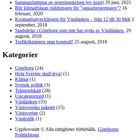
Sammanfattning av regeringskrisen (ev ironi)
29 juni, 2021
Blir klimatfrågan räddningen för ”januariregeringen”?
16
februari, 2020
Kostnadsutvecklingen för Västlänken – från 12 till 30 Mdr
2
september, 2018
Stadsdelar i Göteborg som inte har nytta av Västlänken.
29
augusti, 2018
Trafikökningen utan kontroll!
25 augusti, 2018
Kategorier
Göteborg
(24)
Hela Sverige skall leva!
(1)
Klimat
(1)
Svensk politik
(3)
Trängselskatt
(28)
Uncategorized
(1)
Västlänken
(33)
Västsvenska paketet
(15)
Västsverige
(2)
Västtrafik
(1)
Upphovsrätt © Alla rättigheter förbehålls.
Göteborgs
Politikblogg