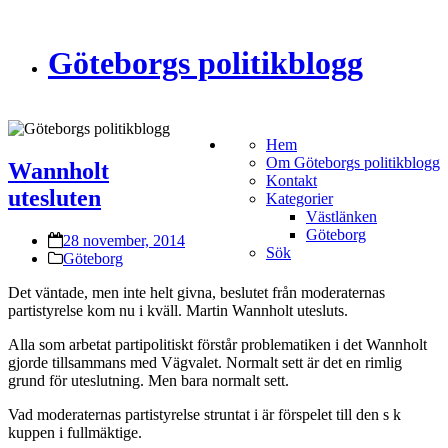
Göteborgs politikblogg
Hem
Om Göteborgs politikblogg
Wannholt
Kontakt
utesluten
Kategorier
Västlänken
Göteborg
28 november, 2014
Sök
Göteborg
Det väntade, men inte helt givna, beslutet från moderaternas
partistyrelse kom nu i kväll. Martin Wannholt utesluts.
Alla som arbetat partipolitiskt förstår problematiken i det Wannholt
gjorde tillsammans med Vägvalet. Normalt sett är det en rimlig
grund för uteslutning. Men bara normalt sett.
Vad moderaternas partistyrelse struntat i är förspelet till den s k
kuppen i fullmäktige.