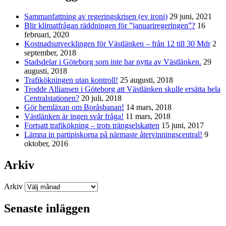
Sammanfattning av regeringskrisen (ev ironi)
29 juni, 2021
Blir klimatfrågan räddningen för ”januariregeringen”?
16
februari, 2020
Kostnadsutvecklingen för Västlänken – från 12 till 30 Mdr
2
september, 2018
Stadsdelar i Göteborg som inte har nytta av Västlänken.
29
augusti, 2018
Trafikökningen utan kontroll!
25 augusti, 2018
Trodde Alliansen i Göteborg att Västlänken skulle ersätta hela
Centralstationen?
20 juli, 2018
Gör hemläxan om Boråsbanan!
14 mars, 2018
Västlänken är ingen svår fråga!
11 mars, 2018
Fortsatt trafikökning – trots trängselskatten
15 juni, 2017
Lämna in partipiskorna på närmaste återvinningscentral!
9
oktober, 2016
Arkiv
Arkiv
Senaste inläggen