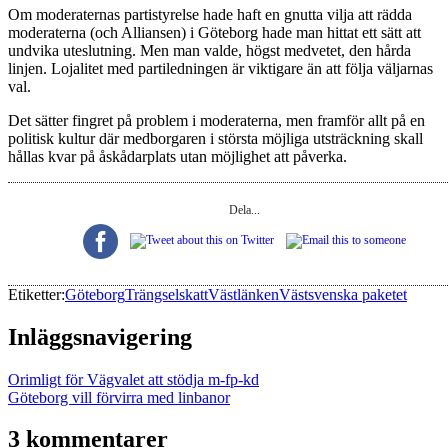
Om moderaternas partistyrelse hade haft en gnutta vilja att rädda
moderaterna (och Alliansen) i Göteborg hade man hittat ett sätt att
undvika uteslutning. Men man valde, högst medvetet, den hårda
linjen. Lojalitet med partiledningen är viktigare än att följa väljarnas
val.
Det sätter fingret på problem i moderaterna, men framför allt på en
politisk kultur där medborgaren i största möjliga utsträckning skall
hållas kvar på åskådarplats utan möjlighet att påverka.
Dela...
Etiketter:
Göteborg
Trängselskatt
Västlänken
Västsvenska paketet
Inläggsnavigering
Orimligt för Vägvalet att stödja m-fp-kd
Göteborg vill förvirra med linbanor
3 kommentarer