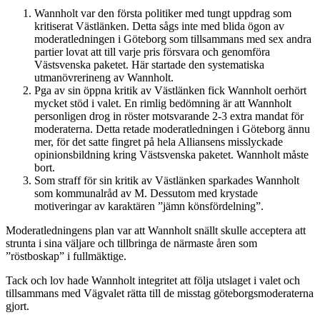
Wannholt var den första politiker med tungt uppdrag som
kritiserat Västlänken. Detta sågs inte med blida ögon av
moderatledningen i Göteborg som tillsammans med sex andra
partier lovat att till varje pris försvara och genomföra
Västsvenska paketet. Här startade den systematiska
utmanövrerineng av Wannholt.
Pga av sin öppna kritik av Västlänken fick Wannholt oerhört
mycket stöd i valet. En rimlig bedömning är att Wannholt
personligen drog in röster motsvarande 2-3 extra mandat för
moderaterna. Detta retade moderatledningen i Göteborg ännu
mer, för det satte fingret på hela Alliansens misslyckade
opinionsbildning kring Västsvenska paketet. Wannholt måste
bort.
Som straff för sin kritik av Västlänken sparkades Wannholt
som kommunalråd av M. Dessutom med krystade
motiveringar av karaktären ”jämn könsfördelning”.
Moderatledningens plan var att Wannholt snällt skulle acceptera att
strunta i sina väljare och tillbringa de närmaste åren som
”röstboskap” i fullmäktige.
Tack och lov hade Wannholt integritet att följa utslaget i valet och
tillsammans med Vägvalet rätta till de misstag göteborgsmoderaterna
gjort.