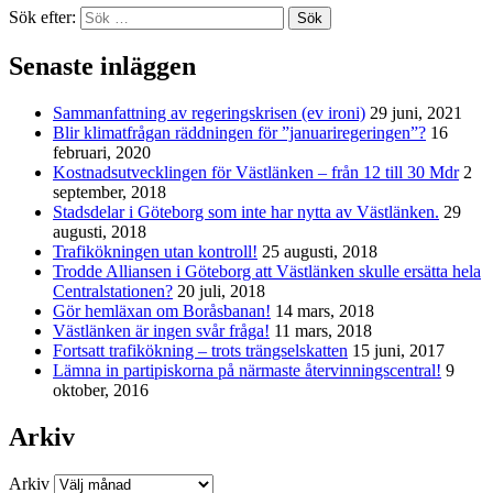
Sök efter:
Sök
Senaste inläggen
Sammanfattning av regeringskrisen (ev ironi)
29 juni, 2021
Blir klimatfrågan räddningen för ”januariregeringen”?
16
februari, 2020
Kostnadsutvecklingen för Västlänken – från 12 till 30 Mdr
2
september, 2018
Stadsdelar i Göteborg som inte har nytta av Västlänken.
29
augusti, 2018
Trafikökningen utan kontroll!
25 augusti, 2018
Trodde Alliansen i Göteborg att Västlänken skulle ersätta hela
Centralstationen?
20 juli, 2018
Gör hemläxan om Boråsbanan!
14 mars, 2018
Västlänken är ingen svår fråga!
11 mars, 2018
Fortsatt trafikökning – trots trängselskatten
15 juni, 2017
Lämna in partipiskorna på närmaste återvinningscentral!
9
oktober, 2016
Arkiv
Arkiv