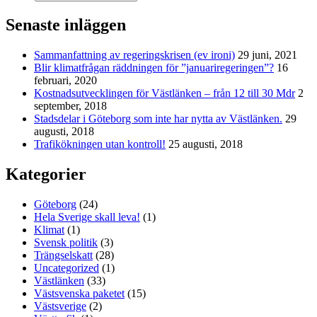
Senaste inläggen
Sammanfattning av regeringskrisen (ev ironi)
29 juni, 2021
Blir klimatfrågan räddningen för ”januariregeringen”?
16
februari, 2020
Kostnadsutvecklingen för Västlänken – från 12 till 30 Mdr
2
september, 2018
Stadsdelar i Göteborg som inte har nytta av Västlänken.
29
augusti, 2018
Trafikökningen utan kontroll!
25 augusti, 2018
Kategorier
Göteborg
(24)
Hela Sverige skall leva!
(1)
Klimat
(1)
Svensk politik
(3)
Trängselskatt
(28)
Uncategorized
(1)
Västlänken
(33)
Västsvenska paketet
(15)
Västsverige
(2)