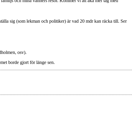
in familjs och mina vänners resor. Kommer vi att åka mer tåg med
tälla sig (som lekman och politiker) är vad 20 mdr kan räcka till. Ser
ndholmen, osv).
met borde gjort för länge sen.