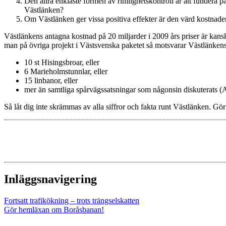
Den allra enklaste formen av rimlighetskontroll är att fundera 
Västlänken?
Om Västlänken ger vissa positiva effekter är den värd kostnade
Västlänkens antagna kostnad på 20 miljarder i 2009 års priser är kansk
man på övriga projekt i Västsvenska paketet så motsvarar Västlänken
10 st Hisingsbroar, eller
6 Marieholmstunnlar, eller
15 linbanor, eller
mer än samtliga spårvägssatsningar som någonsin diskuterats (Al
Så låt dig inte skrämmas av alla siffror och fakta runt Västlänken. Gö
Inläggsnavigering
Fortsatt trafikökning – trots trängselskatten
Gör hemläxan om Boråsbanan!