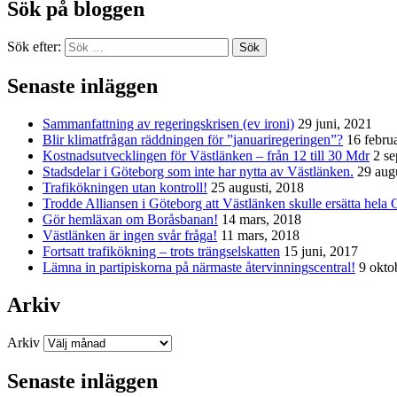
Sök på bloggen
Sök efter:
Sök
Senaste inläggen
Sammanfattning av regeringskrisen (ev ironi)
29 juni, 2021
Blir klimatfrågan räddningen för ”januariregeringen”?
16 febru
Kostnadsutvecklingen för Västlänken – från 12 till 30 Mdr
2 s
Stadsdelar i Göteborg som inte har nytta av Västlänken.
29 aug
Trafikökningen utan kontroll!
25 augusti, 2018
Trodde Alliansen i Göteborg att Västlänken skulle ersätta hela 
Gör hemläxan om Boråsbanan!
14 mars, 2018
Västlänken är ingen svår fråga!
11 mars, 2018
Fortsatt trafikökning – trots trängselskatten
15 juni, 2017
Lämna in partipiskorna på närmaste återvinningscentral!
9 okto
Arkiv
Arkiv
Senaste inläggen