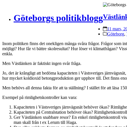
Göteborgs politikblogg
Västlänk
11 mars, 2
Göteborg
,
Inom politiken finns det onekligen många svåra frågor. Frågor som inte
möjligt? Hur får vi bättre skolresultat? Hur löser vi klimatfrågan? Visst
enkla.
Men Västlänken är faktiskt ingen svår fråga.
Jo, det är krångligt att bedöma kapaciteten i Västsveriges järnvägsnät, e
hur mycket koldioxid betongproduktion ger upphov till. Det finns enorm
Men behövs all denna fakta för att ta ställning? I stället för att läs
Exempel på rimlighetskontroller kan vara:
Kapaciteten i Västsveriges järnvägsnät behöver ökas? Rimlighe
Kapaciteten på Centralstation behöver ökas? Rimlighetskontroll
Ger Västlänken snabbare resor? En enkel rimlighetskontroll visa
man skall från t ex Lerum till Haga.