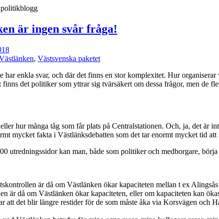
en är ingen svår fråga!
018
Västlänken
,
Västsvenska paketet
 har enkla svar, och där det finns en stor komplexitet. Hur organiserar 
 finns det politiker som yttrar sig tvärsäkert om dessa frågor, men de fles
ller hur många tåg som får plats på Centralstationen. Och, ja, det är inte 
t mycket fakta i Västlänksdebatten som det tar enormt mycket tid att sä
a 15000 utredningssidor kan man, både som politiker och medborgare, börj
tskontrollen är då om Västlänken ökar kapaciteten mellan t ex Alingså
en är då om Västlänken ökar kapaciteten, eller om kapaciteten kan ökas
r att det blir längre restider för de som måste åka via Korsvägen och 