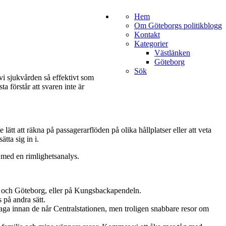
Hem
Om Göteborgs politikblogg
Kontakt
Kategorier
Västlänken
Göteborg
Sök
vi sjukvården så effektivt som
ta förstår att svaren inte är
lätt att räkna på passagerarflöden på olika hållplatser eller att veta
tta sig in i.
a med en rimlighetsanalys.
s och Göteborg, eller på Kungsbackapendeln.
 på andra sätt.
Haga innan de når Centralstationen, men troligen snabbare resor om