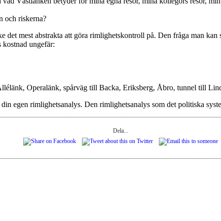
på vad Västlänken betyder för mina egna resor, mina kollegors resor, m
n och riskerna?
e det mest abstrakta att göra rimlighetskontroll på. Den fråga man kan s
s kostnad ungefär:
lélänk, Operalänk, spårväg till Backa, Eriksberg, Åbro, tunnel till Li
r din egen rimlighetsanalys. Den rimlighetsanalys som det politiska syste
Dela...