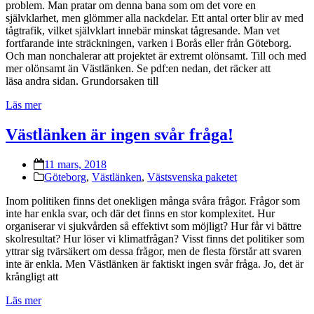
problem. Man pratar om denna bana som om det vore en
självklarhet, men glömmer alla nackdelar. Ett antal orter blir av med
tågtrafik, vilket självklart innebär minskat tågresande. Man vet
fortfarande inte sträckningen, varken i Borås eller från Göteborg.
Och man nonchalerar att projektet är extremt olönsamt. Till och med
mer olönsamt än Västlänken. Se pdf:en nedan, det räcker att
läsa andra sidan. Grundorsaken till
Läs mer
Västlänken är ingen svår fråga!
11 mars, 2018
Göteborg
,
Västlänken
,
Västsvenska paketet
Inom politiken finns det onekligen många svåra frågor. Frågor som
inte har enkla svar, och där det finns en stor komplexitet. Hur
organiserar vi sjukvården så effektivt som möjligt? Hur får vi bättre
skolresultat? Hur löser vi klimatfrågan? Visst finns det politiker som
yttrar sig tvärsäkert om dessa frågor, men de flesta förstår att svaren
inte är enkla. Men Västlänken är faktiskt ingen svår fråga. Jo, det är
krångligt att
Läs mer