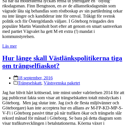
Så har då moderaterna lyckats rensa ut ytterligare en ”olydig”
riksdagsman. Finn Bengtsson, en av de alliansriksdagsmän som
vägrade låta sig behandlas som röstboskap av sin partiledning orkar
nu inte längre och kandiderar inte för omval. Tråkigt för svensk
politik och för Östergötlands väljare. I Göteborg tvingades den
populäre Martin Wannholt bort efter att genom en smart samverkan
med partiet Vägvalet ha gett M ett extra (!) mandat i
kommunstyrelsen.
Läs mer
Hur länge skall Västlänkspolitikerna tiga
om trängselfiaskot?
18 september, 2016
Trängselskatt
,
Västsvenska paketet
Jag har blivit hårt kritiserad, inte minst under valrörelsen 2014 för att
jag publicerat fakta som visar att trängselskatten totalt misslyckats i
Göteborg. Men jag slutar inte. Jag (och de flesta miljövänner och
Göteborgare) kan inte acceptera hur en allians av M-FP-KD-MP-S-
V-Fi i Göteborg passivt tittar på när trafiken ökar och trängseln slår
rekord månad för månad i Göteborg. Se bara på detta diagram som
visar trafikutvecklingen i betalstationerna. Köerna växer i