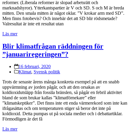
reformer. (Liberala reformer är slopad arbetsrätt och
marknadshyror). Ytterkantspartier är V och SD. S och M är breda
mitten. Den smala mitten är något oklar. ”V krokar arm med SD”.
Men finns fotobevis? Och innebär det att SD blir rödsmetade?
Valresultat är inte ett resultat utan
Läs mer
Blir klimatfrågan räddningen för
”januariregeringen”?
16 februari, 2020
Klimat
,
Svensk politik
Trots de senaste årens många konkreta exempel på att en snabb
uppvärmning av jorden pågår, och att den orsakas av
koldioxidutsläpp från fossila bränslen, så pågår en febril aktivitet
bland de som brukar kallas ”klimatförnekare” eller
”klimatskeptiker”. Det finns inte ett enda värmerekord som inte kan
ifrågasättas och om temperaturen stiger så beror det inte på
koldioxid. Detta pumpas ut på sociala medier och i debattartiklar.
Förmodligen är det få
Läs mer