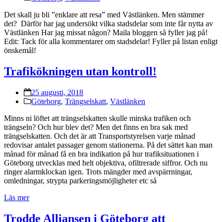
Det skall ju bli ”enklare att resa” med Västlänken. Men stämmer
det? Därför har jag undersökt vilka stadsdelar som inte får nytta av
Västlänken Har jag missat någon? Maila bloggen så fyller jag på!
Edit: Tack för alla kommentarer om stadsdelar! Fyller på listan enligt
önskemål!
Trafikökningen utan kontroll!
25 augusti, 2018
Göteborg
,
Trängselskatt
,
Västlänken
Minns ni löftet att trängselskatten skulle minska trafiken och
trängseln? Och hur blev det? Men det finns en bra sak med
trängselskatten. Och det är att Transportstyrelsen varje månad
redovisar antalet passager genom stationerna. På det sättet kan man
månad för månad få en bra indikation på hur trafiksituationen i
Göteborg utvecklas med helt objektiva, ofiltrerade siffror. Och nu
ringer alarmklockan igen. Trots mängder med avspärrningar,
omledningar, strypta parkeringsmöjligheter etc så
Läs mer
Trodde Alliansen i Göteborg att