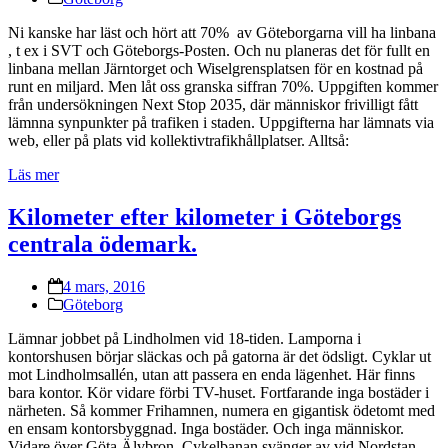
Ni kanske har läst och hört att 70% av Göteborgarna vill ha linbana
, t ex i SVT och Göteborgs-Posten. Och nu planeras det för fullt en
linbana mellan Järntorget och Wiselgrensplatsen för en kostnad på
runt en miljard. Men låt oss granska siffran 70%. Uppgiften kommer
från undersökningen Next Stop 2035, där människor frivilligt fått
lämnna synpunkter på trafiken i staden. Uppgifterna har lämnats via
web, eller på plats vid kollektivtrafikhållplatser. Alltså:
Läs mer
Kilometer efter kilometer i Göteborgs
centrala ödemark.
4 mars, 2016
Göteborg
Lämnar jobbet på Lindholmen vid 18-tiden. Lamporna i
kontorshusen börjar släckas och på gatorna är det ödsligt. Cyklar ut
mot Lindholmsallén, utan att passera en enda lägenhet. Här finns
bara kontor. Kör vidare förbi TV-huset. Fortfarande inga bostäder i
närheten. Så kommer Frihamnen, numera en gigantisk ödetomt med
en ensam kontorsbyggnad. Inga bostäder. Och inga människor.
Vidare över Göta Älvbron. Cykelbanan svänger av vid Nordstan