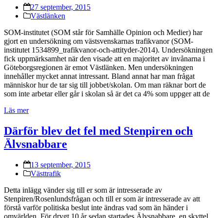
27 september, 2015
Västlänken
SOM-institutet (SOM står för Samhälle Opinion och Medier) har
gjort en undersökning om västsvenskarnas trafikvanor (SOM-
institutet 1534899_trafikvanor-och-attityder-2014). Undersökningen
fick uppmärksamhet när den visade att en majoritet av invånarna i
Göteborgsregionen är emot Västlänken. Men undersökningen
innehåller mycket annat intressant. Bland annat har man frågat
människor hur de tar sig till jobbet/skolan. Om man räknar bort de
som inte arbetar eller går i skolan så är det ca 4% som uppger att de
Läs mer
Därför blev det fel med Stenpiren och
Älvsnabbare
13 september, 2015
Västtrafik
Detta inlägg vänder sig till er som är intresserade av
Stenpiren/Rosenlundsfrågan och till er som är intresserade av att
förstå varför politiska beslut inte ändras vad som än händer i
omvärlden. För drygt 10 år sedan startades Älvsnabbare, en skyttel