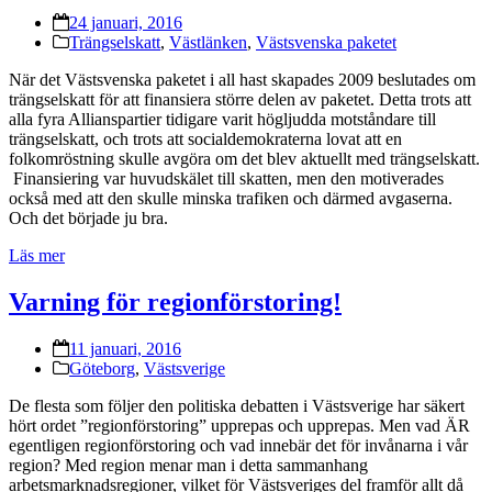
24 januari, 2016
Trängselskatt
,
Västlänken
,
Västsvenska paketet
När det Västsvenska paketet i all hast skapades 2009 beslutades om
trängselskatt för att finansiera större delen av paketet. Detta trots att
alla fyra Allianspartier tidigare varit högljudda motståndare till
trängselskatt, och trots att socialdemokraterna lovat att en
folkomröstning skulle avgöra om det blev aktuellt med trängselskatt.
Finansiering var huvudskälet till skatten, men den motiverades
också med att den skulle minska trafiken och därmed avgaserna.
Och det började ju bra.
Läs mer
Varning för regionförstoring!
11 januari, 2016
Göteborg
,
Västsverige
De flesta som följer den politiska debatten i Västsverige har säkert
hört ordet ”regionförstoring” upprepas och upprepas. Men vad ÄR
egentligen regionförstoring och vad innebär det för invånarna i vår
region? Med region menar man i detta sammanhang
arbetsmarknadsregioner, vilket för Västsveriges del framför allt då