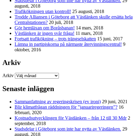
Stadsdelar i Göteborg som inte har nytta av Västlänken.
29
augusti, 2018
Trafikökningen utan kontroll!
25 augusti, 2018
Trodde Alliansen i Göteborg att Västlänken skulle ersätta hela
Centralstationen?
20 juli, 2018
Gör hemläxan om Boråsbanan!
14 mars, 2018
Västlänken är ingen svår fråga!
11 mars, 2018
Fortsatt trafikökning – trots trängselskatten
15 juni, 2017
Lämna in partipiskorna på närmaste återvinningscentral!
9
oktober, 2016
Arkiv
Arkiv
Senaste inläggen
Sammanfattning av regeringskrisen (ev ironi)
29 juni, 2021
Blir klimatfrågan räddningen för ”januariregeringen”?
16
februari, 2020
Kostnadsutvecklingen för Västlänken – från 12 till 30 Mdr
2
september, 2018
Stadsdelar i Göteborg som inte har nytta av Västlänken.
29
augusti, 2018