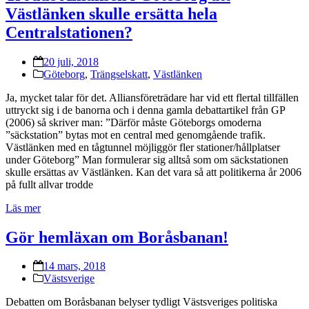
Västlänken skulle ersätta hela
Centralstationen?
20 juli, 2018
Göteborg
,
Trängselskatt
,
Västlänken
Ja, mycket talar för det. Alliansföreträdare har vid ett flertal tillfällen
uttryckt sig i de banorna och i denna gamla debattartikel från GP
(2006) så skriver man: ”Därför måste Göteborgs omoderna
”säckstation” bytas mot en central med genomgående trafik.
Västlänken med en tågtunnel möjliggör fler stationer/hållplatser
under Göteborg” Man formulerar sig alltså som om säckstationen
skulle ersättas av Västlänken. Kan det vara så att politikerna år 2006
på fullt allvar trodde
Läs mer
Gör hemläxan om Boråsbanan!
14 mars, 2018
Västsverige
Debatten om Boråsbanan belyser tydligt Västsveriges politiska