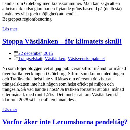
handlar om Göteborg med kranskommuner. Man kan säga att en
arbetsmarknadsregion har en flytande gräns baserad på (de flesta)
invånares vilja (och möjlighet) att pendla.
Begreppet regionförstoring
Läs mer
Stoppa Västlänken – för klimatets skull!
22 december, 2015
Trängselskatt
,
Västlänken
,
Västsvenska paketet
Ni som följer bloggen vet att jag publicerar siffror månad för månad
över trafikutvecklingen i Göteborg. Siffror som kommunledningen
och Trafikverket helst inte vill låtsas om eftersom de visar att
trängselskatten inte haft någon som helst effekt på miljön och
trängseln. Så vad hände i höst? Ja trafiken fortsätter att öka, månad
efter månad, med runt 1,5%. Det innebär att om Västlänken står
klar runt 2028 så har trafiken innan dess
Läs mer
Varför åker inte Lerumsborna pendeltåg?