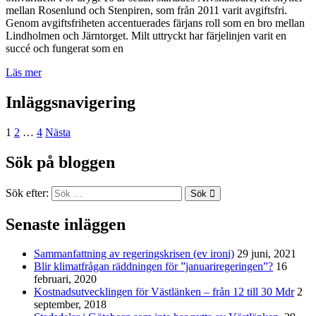
mellan Rosenlund och Stenpiren, som från 2011 varit avgiftsfri.
Genom avgiftsfriheten accentuerades färjans roll som en bro mellan
Lindholmen och Järntorget. Milt uttryckt har färjelinjen varit en
succé och fungerat som en
Läs mer
Inläggsnavigering
1
2
…
4
Nästa
Sök på bloggen
Sök efter:
Sök
Senaste inläggen
Sammanfattning av regeringskrisen (ev ironi)
29 juni, 2021
Blir klimatfrågan räddningen för ”januariregeringen”?
16
februari, 2020
Kostnadsutvecklingen för Västlänken – från 12 till 30 Mdr
2
september, 2018