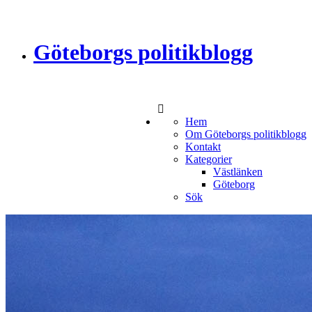
Göteborgs politikblogg
Hem
Om Göteborgs politikblogg
Kontakt
Kategorier
Västlänken
Göteborg
Sök