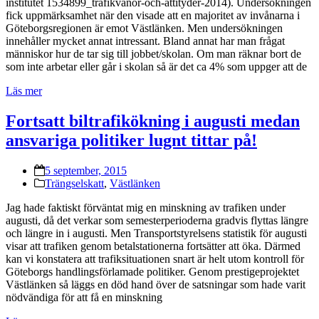
institutet 1534899_trafikvanor-och-attityder-2014). Undersökningen
fick uppmärksamhet när den visade att en majoritet av invånarna i
Göteborgsregionen är emot Västlänken. Men undersökningen
innehåller mycket annat intressant. Bland annat har man frågat
människor hur de tar sig till jobbet/skolan. Om man räknar bort de
som inte arbetar eller går i skolan så är det ca 4% som uppger att de
Läs mer
Fortsatt biltrafikökning i augusti medan
ansvariga politiker lugnt tittar på!
5 september, 2015
Trängselskatt
,
Västlänken
Jag hade faktiskt förväntat mig en minskning av trafiken under
augusti, då det verkar som semesterperioderna gradvis flyttas längre
och längre in i augusti. Men Transportstyrelsens statistik för augusti
visar att trafiken genom betalstationerna fortsätter att öka. Därmed
kan vi konstatera att trafiksituationen snart är helt utom kontroll för
Göteborgs handlingsförlamade politiker. Genom prestigeprojektet
Västlänken så läggs en död hand över de satsningar som hade varit
nödvändiga för att få en minskning