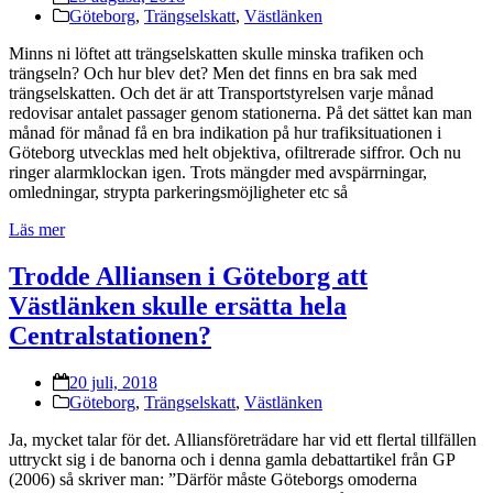
Göteborg
,
Trängselskatt
,
Västlänken
Minns ni löftet att trängselskatten skulle minska trafiken och
trängseln? Och hur blev det? Men det finns en bra sak med
trängselskatten. Och det är att Transportstyrelsen varje månad
redovisar antalet passager genom stationerna. På det sättet kan man
månad för månad få en bra indikation på hur trafiksituationen i
Göteborg utvecklas med helt objektiva, ofiltrerade siffror. Och nu
ringer alarmklockan igen. Trots mängder med avspärrningar,
omledningar, strypta parkeringsmöjligheter etc så
Läs mer
Trodde Alliansen i Göteborg att
Västlänken skulle ersätta hela
Centralstationen?
20 juli, 2018
Göteborg
,
Trängselskatt
,
Västlänken
Ja, mycket talar för det. Alliansföreträdare har vid ett flertal tillfällen
uttryckt sig i de banorna och i denna gamla debattartikel från GP
(2006) så skriver man: ”Därför måste Göteborgs omoderna