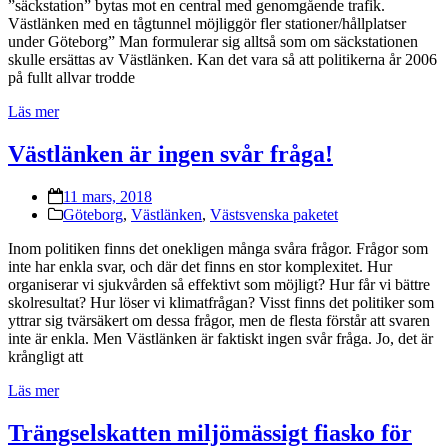
”säckstation” bytas mot en central med genomgående trafik.
Västlänken med en tågtunnel möjliggör fler stationer/hållplatser
under Göteborg” Man formulerar sig alltså som om säckstationen
skulle ersättas av Västlänken. Kan det vara så att politikerna år 2006
på fullt allvar trodde
Läs mer
Västlänken är ingen svår fråga!
11 mars, 2018
Göteborg
,
Västlänken
,
Västsvenska paketet
Inom politiken finns det onekligen många svåra frågor. Frågor som
inte har enkla svar, och där det finns en stor komplexitet. Hur
organiserar vi sjukvården så effektivt som möjligt? Hur får vi bättre
skolresultat? Hur löser vi klimatfrågan? Visst finns det politiker som
yttrar sig tvärsäkert om dessa frågor, men de flesta förstår att svaren
inte är enkla. Men Västlänken är faktiskt ingen svår fråga. Jo, det är
krångligt att
Läs mer
Trängselskatten miljömässigt fiasko för