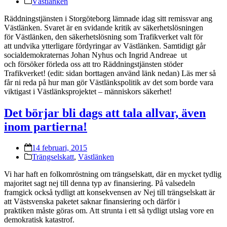
Västlänken
Räddningstjänsten i Storgöteborg lämnade idag sitt remissvar ang
Västlänken. Svaret är en svidande kritik av säkerhetslösningen
för Västlänken, den säkerhetslösning som Trafikverket valt för
att undvika ytterligare fördyringar av Västlänken. Samtidigt går
socialdemokraternas Johan Nyhus och Ingrid Andreae ut
och försöker förleda oss att tro Räddningstjänsten stöder
Trafikverket! (edit: sidan borttagen använd länk nedan) Läs mer så
får ni reda på hur man gör Västlänkspolitik av det som borde vara
viktigast i Västlänksprojektet – människors säkerhet!
Det börjar bli dags att tala allvar, även
inom partierna!
14 februari, 2015
Trängselskatt
,
Västlänken
Vi har haft en folkomröstning om trängselskatt, där en mycket tydlig
majoritet sagt nej till denna typ av finansiering. På valsedeln
framgick också tydligt att konsekvensen av Nej till trängselskatt är
att Västsvenska paketet saknar finansiering och därför i
praktiken måste göras om. Att strunta i ett så tydligt utslag vore en
demokratisk katastrof.