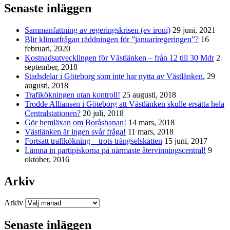
Senaste inläggen
Sammanfattning av regeringskrisen (ev ironi)
29 juni, 2021
Blir klimatfrågan räddningen för ”januariregeringen”?
16
februari, 2020
Kostnadsutvecklingen för Västlänken – från 12 till 30 Mdr
2
september, 2018
Stadsdelar i Göteborg som inte har nytta av Västlänken.
29
augusti, 2018
Trafikökningen utan kontroll!
25 augusti, 2018
Trodde Alliansen i Göteborg att Västlänken skulle ersätta hela
Centralstationen?
20 juli, 2018
Gör hemläxan om Boråsbanan!
14 mars, 2018
Västlänken är ingen svår fråga!
11 mars, 2018
Fortsatt trafikökning – trots trängselskatten
15 juni, 2017
Lämna in partipiskorna på närmaste återvinningscentral!
9
oktober, 2016
Arkiv
Arkiv
Senaste inläggen