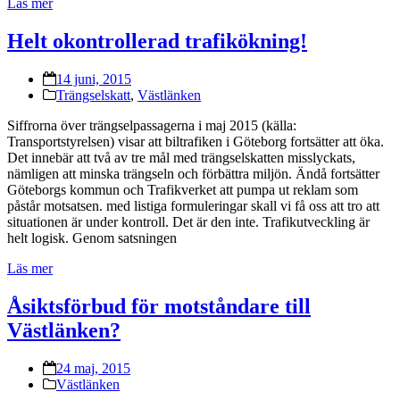
Läs mer
Helt okontrollerad trafikökning!
14 juni, 2015
Trängselskatt
,
Västlänken
Siffrorna över trängselpassagerna i maj 2015 (källa:
Transportstyrelsen) visar att biltrafiken i Göteborg fortsätter att öka.
Det innebär att två av tre mål med trängselskatten misslyckats,
nämligen att minska trängseln och förbättra miljön. Ändå fortsätter
Göteborgs kommun och Trafikverket att pumpa ut reklam som
påstår motsatsen. med listiga formuleringar skall vi få oss att tro att
situationen är under kontroll. Det är den inte. Trafikutveckling är
helt logisk. Genom satsningen
Läs mer
Åsiktsförbud för motståndare till
Västlänken?
24 maj, 2015
Västlänken