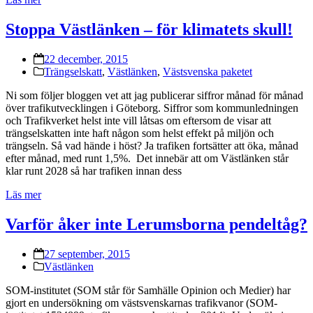
Stoppa Västlänken – för klimatets skull!
22 december, 2015
Trängselskatt
,
Västlänken
,
Västsvenska paketet
Ni som följer bloggen vet att jag publicerar siffror månad för månad
över trafikutvecklingen i Göteborg. Siffror som kommunledningen
och Trafikverket helst inte vill låtsas om eftersom de visar att
trängselskatten inte haft någon som helst effekt på miljön och
trängseln. Så vad hände i höst? Ja trafiken fortsätter att öka, månad
efter månad, med runt 1,5%. Det innebär att om Västlänken står
klar runt 2028 så har trafiken innan dess
Läs mer
Varför åker inte Lerumsborna pendeltåg?
27 september, 2015
Västlänken
SOM-institutet (SOM står för Samhälle Opinion och Medier) har
gjort en undersökning om västsvenskarnas trafikvanor (SOM-