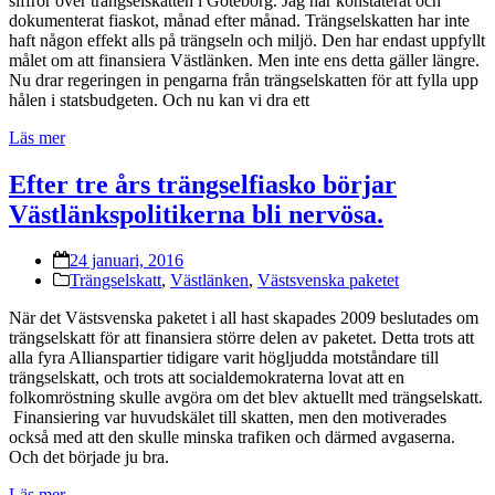
siffror över trängselskatten i Göteborg. Jag har konstaterat och
dokumenterat fiaskot, månad efter månad. Trängselskatten har inte
haft någon effekt alls på trängseln och miljö. Den har endast uppfyllt
målet om att finansiera Västlänken. Men inte ens detta gäller längre.
Nu drar regeringen in pengarna från trängselskatten för att fylla upp
hålen i statsbudgeten. Och nu kan vi dra ett
Läs mer
Efter tre års trängselfiasko börjar
Västlänkspolitikerna bli nervösa.
24 januari, 2016
Trängselskatt
,
Västlänken
,
Västsvenska paketet
När det Västsvenska paketet i all hast skapades 2009 beslutades om
trängselskatt för att finansiera större delen av paketet. Detta trots att
alla fyra Allianspartier tidigare varit högljudda motståndare till
trängselskatt, och trots att socialdemokraterna lovat att en
folkomröstning skulle avgöra om det blev aktuellt med trängselskatt.
Finansiering var huvudskälet till skatten, men den motiverades
också med att den skulle minska trafiken och därmed avgaserna.
Och det började ju bra.
Läs mer