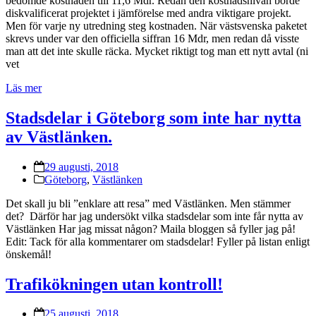
bedömde kostnaden till 11,6 Mdr. Redan den kostnadsnivån borde
diskvalificerat projektet i jämförelse med andra viktigare projekt.
Men för varje ny utredning steg kostnaden. När västsvenska paketet
skrevs under var den officiella siffran 16 Mdr, men redan då visste
man att det inte skulle räcka. Mycket riktigt tog man ett nytt avtal (ni
vet
Läs mer
Stadsdelar i Göteborg som inte har nytta
av Västlänken.
29 augusti, 2018
Göteborg
,
Västlänken
Det skall ju bli ”enklare att resa” med Västlänken. Men stämmer
det? Därför har jag undersökt vilka stadsdelar som inte får nytta av
Västlänken Har jag missat någon? Maila bloggen så fyller jag på!
Edit: Tack för alla kommentarer om stadsdelar! Fyller på listan enligt
önskemål!
Trafikökningen utan kontroll!
25 augusti, 2018