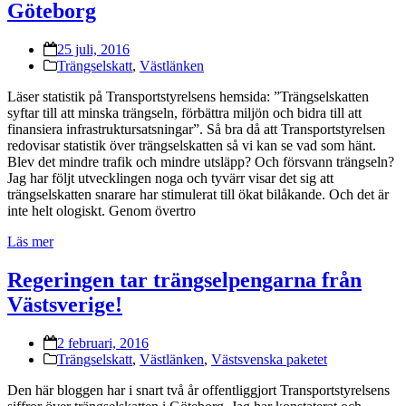
Göteborg
25 juli, 2016
Trängselskatt
,
Västlänken
Läser statistik på Transportstyrelsens hemsida: ”Trängselskatten
syftar till att minska trängseln, förbättra miljön och bidra till att
finansiera infrastruktursatsningar”. Så bra då att Transportstyrelsen
redovisar statistik över trängselskatten så vi kan se vad som hänt.
Blev det mindre trafik och mindre utsläpp? Och försvann trängseln?
Jag har följt utvecklingen noga och tyvärr visar det sig att
trängselskatten snarare har stimulerat till ökat bilåkande. Och det är
inte helt ologiskt. Genom övertro
Läs mer
Regeringen tar trängselpengarna från
Västsverige!
2 februari, 2016
Trängselskatt
,
Västlänken
,
Västsvenska paketet
Den här bloggen har i snart två år offentliggjort Transportstyrelsens