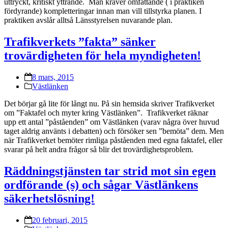
uttryckt, kritiskt yttrande. Man kräver omfattande ( i praktiken
fördyrande) kompletteringar innan man vill tillstyrka planen. I
praktiken avslår alltså Länsstyrelsen nuvarande plan.
Trafikverkets ”fakta” sänker
trovärdigheten för hela myndigheten!
8 mars, 2015
Västlänken
Det börjar gå lite för långt nu. På sin hemsida skriver Trafikverket
om ”Faktafel och myter kring Västlänken”. Trafikverket räknar
upp ett antal ”påståenden” om Västlänken (varav några över huvud
taget aldrig använts i debatten) och försöker sen ”bemöta” dem. Men
när Trafikverket bemöter rimliga påståenden med egna faktafel, eller
svarar på helt andra frågor så blir det trovärdighetsproblem.
Räddningstjänsten tar strid mot sin egen
ordförande (s) och sågar Västlänkens
säkerhetslösning!
20 februari, 2015