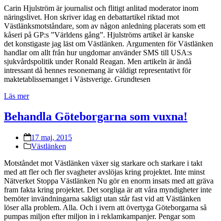
Carin Hjulström är journalist och flitigt anlitad moderator inom
näringslivet. Hon skriver idag en debattartikel riktad mot
Västlänksmotståndare, som av någon anledning placerats som ett
kåseri på GP:s ”Världens gång”. Hjulströms artikel är kanske
det konstigaste jag läst om Västlänken. Argumenten för Västlänken
handlar om allt från hur ungdomar använder SMS till USA:s
sjukvårdspolitik under Ronald Reagan. Men artikeln är ändå
intressant då hennes resonemang är väldigt representativt för
maktetablissemanget i Västsverige. Grundtesen
Läs mer
Behandla Göteborgarna som vuxna!
17 maj, 2015
Västlänken
Motståndet mot Västlänken växer sig starkare och starkare i takt
med att fler och fler svagheter avslöjas kring projektet. Inte minst
Nätverket Stoppa Västlänken Nu gör en enorm insats med att gräva
fram fakta kring projektet. Det sorgliga är att våra myndigheter inte
bemöter invändningarna sakligt utan står fast vid att Västlänken
löser alla problem. Alla. Och i ivern att övertyga Göteborgarna så
pumpas miljon efter miljon in i reklamkampanjer. Pengar som