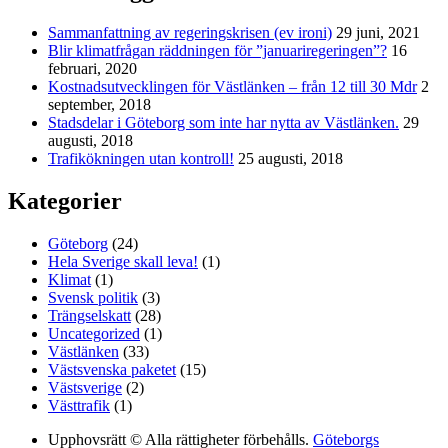
Sammanfattning av regeringskrisen (ev ironi)
29 juni, 2021
Blir klimatfrågan räddningen för ”januariregeringen”?
16
februari, 2020
Kostnadsutvecklingen för Västlänken – från 12 till 30 Mdr
2
september, 2018
Stadsdelar i Göteborg som inte har nytta av Västlänken.
29
augusti, 2018
Trafikökningen utan kontroll!
25 augusti, 2018
Kategorier
Göteborg
(24)
Hela Sverige skall leva!
(1)
Klimat
(1)
Svensk politik
(3)
Trängselskatt
(28)
Uncategorized
(1)
Västlänken
(33)
Västsvenska paketet
(15)
Västsverige
(2)
Västtrafik
(1)
Upphovsrätt © Alla rättigheter förbehålls.
Göteborgs