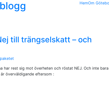
kblogg
Hem
Om Götebor
j till trängselskatt – och
paketet
a har rest sig mot överheten och röstat NEJ. Och inte bara
t är överväldigande eftersom :