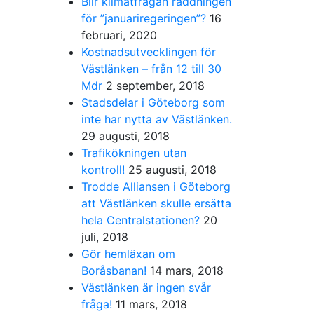
Blir klimatfrågan räddningen
för ”januariregeringen”?
16
februari, 2020
Kostnadsutvecklingen för
Västlänken – från 12 till 30
Mdr
2 september, 2018
Stadsdelar i Göteborg som
inte har nytta av Västlänken.
29 augusti, 2018
Trafikökningen utan
kontroll!
25 augusti, 2018
Trodde Alliansen i Göteborg
att Västlänken skulle ersätta
hela Centralstationen?
20
juli, 2018
Gör hemläxan om
Boråsbanan!
14 mars, 2018
Västlänken är ingen svår
fråga!
11 mars, 2018