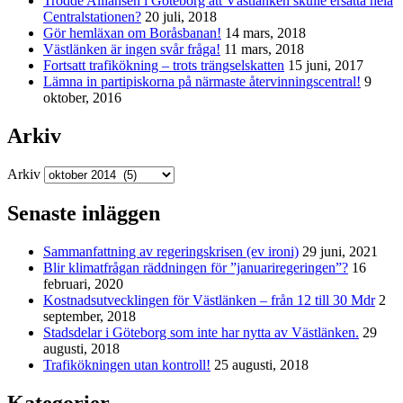
Trodde Alliansen i Göteborg att Västlänken skulle ersätta hela
Centralstationen?
20 juli, 2018
Gör hemläxan om Boråsbanan!
14 mars, 2018
Västlänken är ingen svår fråga!
11 mars, 2018
Fortsatt trafikökning – trots trängselskatten
15 juni, 2017
Lämna in partipiskorna på närmaste återvinningscentral!
9
oktober, 2016
Arkiv
Arkiv
Senaste inläggen
Sammanfattning av regeringskrisen (ev ironi)
29 juni, 2021
Blir klimatfrågan räddningen för ”januariregeringen”?
16
februari, 2020
Kostnadsutvecklingen för Västlänken – från 12 till 30 Mdr
2
september, 2018
Stadsdelar i Göteborg som inte har nytta av Västlänken.
29
augusti, 2018
Trafikökningen utan kontroll!
25 augusti, 2018
Kategorier