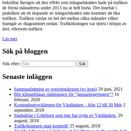
bekräftar återigen att den effekt som trängselskatten hade på trafiken
de första månaderna under 2013 nu är helt borta. Det innebär i
praktiken att ett slopande av trängselskatten inte kommer att öka
trafiken. Trafiken växlar en hel del mellan olika månader vilket
framgår av diagrammet nedan. Trafikökningen var störst i början av
året, eftersom trafiken
Läs mer
Sök på bloggen
Sök efter:
Sök
Senaste inläggen
Sammanfattning av regeringskrisen (ev ironi)
29 juni, 2021
Blir klimatfrågan räddningen för ”januariregeringen”?
16
februari, 2020
Kostnadsutvecklingen för Västlänken – från 12 till 30 Mdr
2
september, 2018
Stadsdelar i Göteborg som inte har nytta av Västlänken.
29
augusti, 2018
Trafikökningen utan kontroll!
25 augusti, 2018