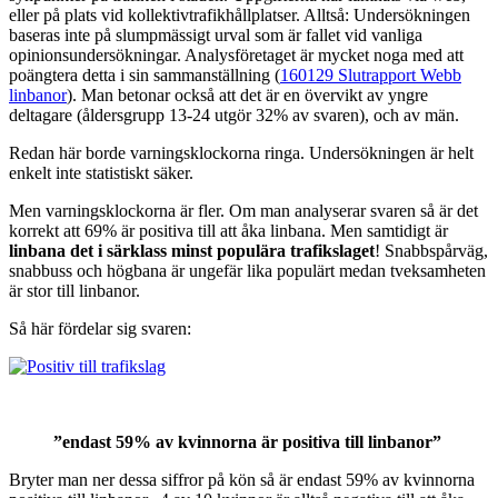
eller på plats vid kollektivtrafikhållplatser. Alltså: Undersökningen
baseras inte på slumpmässigt urval som är fallet vid vanliga
opinionsundersökningar. Analysföretaget är mycket noga med att
poängtera detta i sin sammanställning (
160129 Slutrapport Webb
linbanor
). Man betonar också att det är en övervikt av yngre
deltagare (åldersgrupp 13-24 utgör 32% av svaren), och av män.
Redan här borde varningsklockorna ringa. Undersökningen är helt
enkelt inte statistiskt säker.
Men varningsklockorna är fler. Om man analyserar svaren så är det
korrekt att 69% är positiva till att åka linbana. Men samtidigt är
linbana det i särklass minst populära trafikslaget
! Snabbspårväg,
snabbuss och högbana är ungefär lika populärt medan tveksamheten
är stor till linbanor.
Så här fördelar sig svaren:
”endast 59% av kvinnorna är positiva till linbanor”
Bryter man ner dessa siffror på kön så är endast 59% av kvinnorna