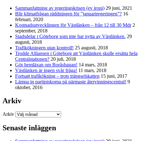
Sammanfattning av regeringskrisen (ev ironi)
29 juni, 2021
Blir klimatfrågan räddningen för ”januariregeringen”?
16
februari, 2020
Kostnadsutvecklingen för Västlänken – från 12 till 30 Mdr
2
september, 2018
Stadsdelar i Göteborg som inte har nytta av Västlänken.
29
augusti, 2018
Trafikökningen utan kontroll!
25 augusti, 2018
Trodde Alliansen i Göteborg att Västlänken skulle ersätta hela
Centralstationen?
20 juli, 2018
Gör hemläxan om Boråsbanan!
14 mars, 2018
Västlänken är ingen svår fråga!
11 mars, 2018
Fortsatt trafikökning – trots trängselskatten
15 juni, 2017
Lämna in partipiskorna på närmaste återvinningscentral!
9
oktober, 2016
Arkiv
Arkiv
Senaste inläggen