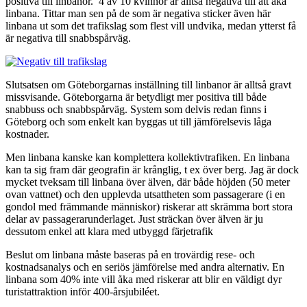
positiva till linbanor. 4 av 10 kvinnor är alltså negativa till att åka
linbana. Tittar man sen på de som är negativa sticker även här
linbana ut som det trafikslag som flest vill undvika, medan ytterst få
är negativa till snabbspårväg.
Slutsatsen om Göteborgarnas inställning till linbanor är alltså gravt
missvisande. Göteborgarna är betydligt mer positiva till både
snabbuss och snabbspårväg. System som delvis redan finns i
Göteborg och som enkelt kan byggas ut till jämförelsevis låga
kostnader.
Men linbana kanske kan komplettera kollektivtrafiken. En linbana
kan ta sig fram där geografin är krånglig, t ex över berg. Jag är dock
mycket tveksam till linbana över älven, där både höjden (50 meter
ovan vattnet) och den upplevda utsattheten som passagerare (i en
gondol med främmande människor) riskerar att skrämma bort stora
delar av passagerarunderlaget. Just sträckan över älven är ju
dessutom enkel att klara med utbyggd färjetrafik
Beslut om linbana måste baseras på en trovärdig rese- och
kostnadsanalys och en seriös jämförelse med andra alternativ. En
linbana som 40% inte vill åka med riskerar att blir en väldigt dyr
turistattraktion inför 400-årsjubiléet.