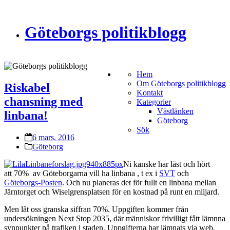
Göteborgs politikblogg
Hem
Om Göteborgs politikblogg
Riskabel
Kontakt
chansning med
Kategorier
Västlänken
linbana!
Göteborg
Sök
6 mars, 2016
Göteborg
Ni kanske har läst och hört
att 70% av Göteborgarna vill ha linbana , t ex i
SVT
och
Göteborgs-Posten
. Och nu planeras det för fullt en linbana mellan
Järntorget och Wiselgrensplatsen för en kostnad på runt en miljard.
Men låt oss granska siffran 70%. Uppgiften kommer från
undersökningen Next Stop 2035, där människor frivilligt fått lämnna
synpunkter på trafiken i staden. Uppgifterna har lämnats via web,