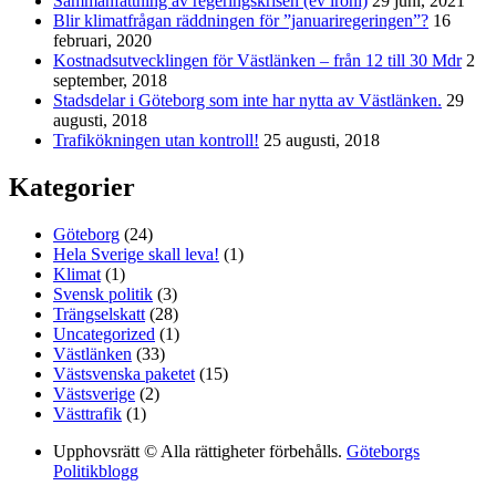
Sammanfattning av regeringskrisen (ev ironi)
29 juni, 2021
Blir klimatfrågan räddningen för ”januariregeringen”?
16
februari, 2020
Kostnadsutvecklingen för Västlänken – från 12 till 30 Mdr
2
september, 2018
Stadsdelar i Göteborg som inte har nytta av Västlänken.
29
augusti, 2018
Trafikökningen utan kontroll!
25 augusti, 2018
Kategorier
Göteborg
(24)
Hela Sverige skall leva!
(1)
Klimat
(1)
Svensk politik
(3)
Trängselskatt
(28)
Uncategorized
(1)
Västlänken
(33)
Västsvenska paketet
(15)
Västsverige
(2)
Västtrafik
(1)
Upphovsrätt © Alla rättigheter förbehålls.
Göteborgs
Politikblogg