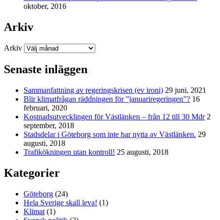
oktober, 2016
Arkiv
Arkiv
Senaste inläggen
Sammanfattning av regeringskrisen (ev ironi)
29 juni, 2021
Blir klimatfrågan räddningen för ”januariregeringen”?
16
februari, 2020
Kostnadsutvecklingen för Västlänken – från 12 till 30 Mdr
2
september, 2018
Stadsdelar i Göteborg som inte har nytta av Västlänken.
29
augusti, 2018
Trafikökningen utan kontroll!
25 augusti, 2018
Kategorier
Göteborg
(24)
Hela Sverige skall leva!
(1)
Klimat
(1)