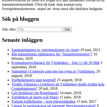
konsekvenserna av detta och avgått och låtit talmannen föreslå en ny
statsministerkandidat. Först då hade man kunnat syna
Sverigedemokraternas utspel att rösta emot alla tänkbara budgetar.
Sök på bloggen
Sök efter:
Sök
Senaste inläggen
Sammanfattning av regeringskrisen (ev ironi)
29 juni, 2021
Blir klimatfrågan räddningen för ”januariregeringen”?
16
februari, 2020
Kostnadsutvecklingen för Västlänken – från 12 till 30 Mdr
2
september, 2018
Stadsdelar i Göteborg som inte har nytta av Västlänken.
29
augusti, 2018
Trafikökningen utan kontroll!
25 augusti, 2018
Trodde Alliansen i Göteborg att Västlänken skulle ersätta hela
Centralstationen?
20 juli, 2018
Gör hemläxan om Boråsbanan!
14 mars, 2018
Västlänken är ingen svår fråga!
11 mars, 2018
Fortsatt trafikökning – trots trängselskatten
15 juni, 2017
Lämna in partipiskorna på närmaste återvinningscentral!
9