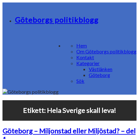
Göteborgs politikblogg
Hem
Om Göteborgs politikblogg
Kontakt
Kategorier
Västlänken
Göteborg
Sök
Etikett:
Hela Sverige skall leva!
Göteborg – Miljonstad eller Miljöstad? – del