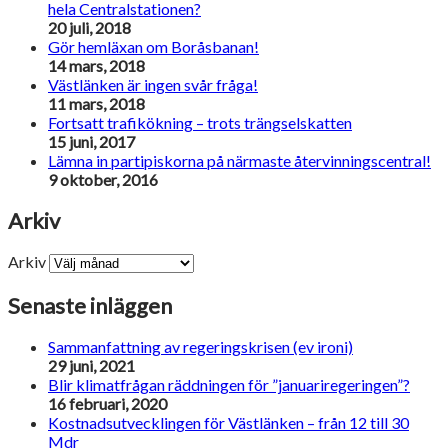
hela Centralstationen?
20 juli, 2018
Gör hemläxan om Boråsbanan!
14 mars, 2018
Västlänken är ingen svår fråga!
11 mars, 2018
Fortsatt trafikökning – trots trängselskatten
15 juni, 2017
Lämna in partipiskorna på närmaste återvinningscentral!
9 oktober, 2016
Arkiv
Arkiv
Senaste inläggen
Sammanfattning av regeringskrisen (ev ironi)
29 juni, 2021
Blir klimatfrågan räddningen för ”januariregeringen”?
16 februari, 2020
Kostnadsutvecklingen för Västlänken – från 12 till 30
Mdr