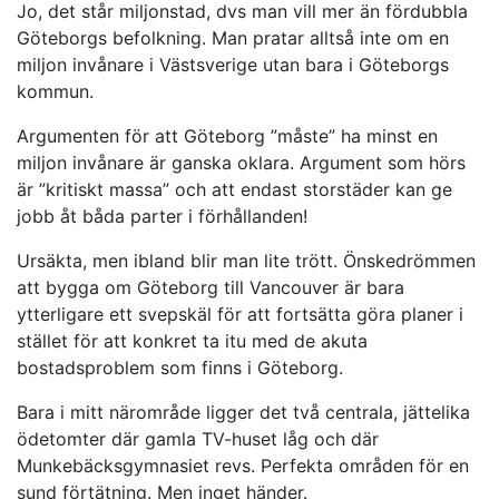
Jo, det står miljonstad, dvs man vill mer än fördubbla
Göteborgs befolkning. Man pratar alltså inte om en
miljon invånare i Västsverige utan bara i Göteborgs
kommun.
Argumenten för att Göteborg ”måste” ha minst en
miljon invånare är ganska oklara. Argument som hörs
är ”kritiskt massa” och att endast storstäder kan ge
jobb åt båda parter i förhållanden!
Ursäkta, men ibland blir man lite trött. Önskedrömmen
att bygga om Göteborg till Vancouver är bara
ytterligare ett svepskäl för att fortsätta göra planer i
stället för att konkret ta itu med de akuta
bostadsproblem som finns i Göteborg.
Bara i mitt närområde ligger det två centrala, jättelika
ödetomter där gamla TV-huset låg och där
Munkebäcksgymnasiet revs. Perfekta områden för en
sund förtätning. Men inget händer.