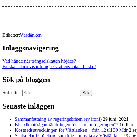
Etiketter:
Västlänken
Inläggsnavigering
Vad hände när trängselskatten höjdes?
Färska siffror visar trängselskattens totala fiasko!
Sök på bloggen
Sök efter:
Sök
Senaste inläggen
Sammanfattning av regeringskrisen (ev ironi)
29 juni, 2021
Blir klimatfrågan räddningen för ”januariregeringen”?
16 febru
Kostnadsutvecklingen för Västlänken – från 12 till 30 Mdr
2 s
Stadsdelar i Göteborg som inte har nytta av Västlänken.
29 aug