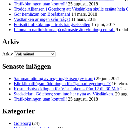
Trafikökningen utan kontroll!
25 augusti, 2018
Trodde Alliansen i Göteborg att Västlänken skulle ersätta hela 
Gör hemläxan om Boråsbanan!
14 mars, 2018
Västlänken är ingen svår fråga!
11 mars, 2018
Fortsatt trafikökning – trots trängselskatten
15 juni, 2017
Lämna in partipiskorna på närmaste återvinningscentral!
9 okto
Arkiv
Arkiv
Senaste inläggen
Sammanfattning av regeringskrisen (ev ironi)
29 juni, 2021
Blir klimatfrågan räddningen för ”januariregeringen”?
16 febru
Kostnadsutvecklingen för Västlänken – från 12 till 30 Mdr
2 s
Stadsdelar i Göteborg som inte har nytta av Västlänken.
29 aug
Trafikökningen utan kontroll!
25 augusti, 2018
Kategorier
Göteborg
(24)