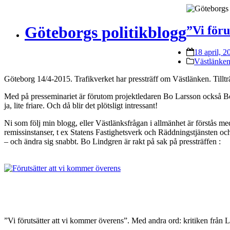
Göteborgs politikblogg
”Vi föru
18 april, 2
Västlänke
Göteborg 14/4-2015. Trafikverket har pressträff om Västlänken. Tillt
Med på presseminariet är förutom projektledaren Bo Larsson också 
ja, lite friare. Och då blir det plötsligt intressant!
Ni som följ min blogg, eller Västlänksfrågan i allmänhet är förstås 
remissinstanser, t ex Statens Fastighetsverk och Räddningstjänsten och 
– och ändra sig snabbt. Bo Lindgren är rakt på sak på pressträffen :
”Vi förutsätter att vi kommer överens”. Med andra ord: kritiken från Lä