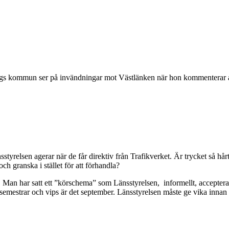
rgs kommun ser på invändningar mot Västlänken när hon kommenterar at
relsen agerar när de får direktiv från Trafikverket. Är trycket så hårt
 granska i stället för att förhandla?
en. Man har satt ett ”körschema” som Länsstyrelsen, informellt, accepter
t semestrar och vips är det september. Länsstyrelsen måste ge vika innan 