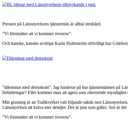
Pressen på Länsstyrelsens tjänstemän är alltså stenhård.
”Vi förutsätter att vi kommer överens”.
Och kanske, kanske avslöjar Karin Holmström ofrivilligt hur Götebo
”dilemmat med demokrati”. Jag funderar på hur tjänstemännen på Länssty
förbättringar? Eller kommer man att agera som oberoende myndighet och
Min gissning är att Trafikverket valt följande taktik mot Länsstyrels
Länsstyrelsen att kräva mer detaljer. Det är juni som gäller. Sen är de
”Vi förutsätter att vi kommer överens”.