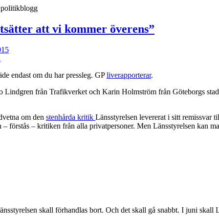
tsätter att vi kommer överens”
015
n
räde endast om du har pressleg. GP
liverapporterar
.
Bo Lindgren från Trafikverket och Karin Holmström från Göteborgs st
medvetna om den
stenhårda kritik
Länsstyrelsen levererat i sitt remissvar ti
– förstås – kritiken från alla privatpersoner. Men Länsstyrelsen kan man 
nsstyrelsen skall förhandlas bort. Och det skall gå snabbt. I juni skall 