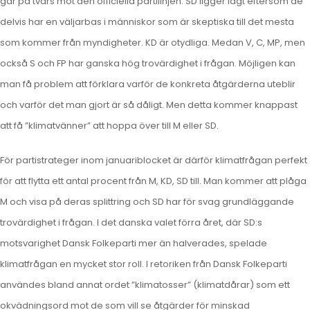
går på tvärs mot den officiella partilinjen. SD ligger lågt eftersom de
delvis har en väljarbas i människor som är skeptiska till det mesta
som kommer från myndigheter. KD är otydliga. Medan V, C, MP, men
också S och FP har ganska hög trovärdighet i frågan. Möjligen kan
man få problem att förklara varför de konkreta åtgärderna uteblir
och varför det man gjort är så dåligt. Men detta kommer knappast
att få ”klimatvänner” att hoppa över till M eller SD.
För partistrateger inom januariblocket är därför klimatfrågan perfekt
för att flytta ett antal procent från M, KD, SD till. Man kommer att plåga
M och visa på deras splittring och SD har för svag grundläggande
trovärdighet i frågan. I det danska valet förra året, där SD:s
motsvarighet Dansk Folkeparti mer än halverades, spelade
klimatfrågan en mycket stor roll. I retoriken från Dansk Folkeparti
användes bland annat ordet ”klimatosser” (klimatdårar) som ett
okvädningsord mot de som vill se åtgärder för minskad