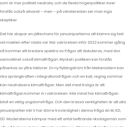
som är mer politiskt neutrala, och de flesta högerpolitiker inser
förstås också allvaret – men – på vänstersidan ser man inga
skeptiker.
Det här skapar en jättechans för januaripartierna att klamra sig fast
vid makten efter nästa val. När valrörelsen inför 2022 kommer igång
så kommer ett bredare spektra av frågor att diskuteras, med stor
sannolikhet också klimatfrågan. Mycket i politiken kan förstås
påverkas av yttre faktorer. En ny flyktingström från Mellanöstern kan
öka sprängkraften i integrationsfrågan och en kall, regnig sommar
kan neutralisera klimatfrågan. Men det mest troliga är att
klimatfrågan kommer in i valrörelsen. Inte minst har klimatfrågan
blivit en viktig ungdomsfråga. Och den krassa verkligheten är att alla
januaripartier inkl V har större trovärdighet i denna fråga än M, KD,
SD. Moderaterna kämpar med ett antal twittrande riksdagsmän som