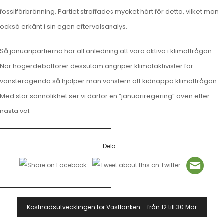
fossilförbränning. Partiet straffades mycket hårt för detta, vilket man
också erkänt i sin egen eftervalsanalys.
Så januaripartierna har all anledning att vara aktiva i klimatfrågan.
När högerdebattörer dessutom angriper klimataktivister för
vänsteragenda så hjälper man vänstern att kidnappa klimatfrågan.
Med stor sannolikhet ser vi därför en ”januariregering” även efter
nästa val.
Dela...
Inläggsnavigering
Kostnadsutvecklingen för Västlänken – från 12 till 30 Mdr