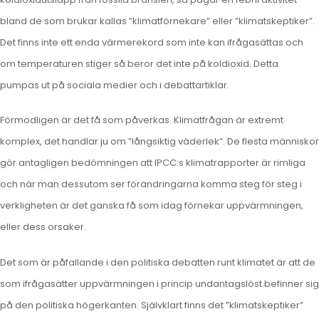
bland de som brukar kallas ”klimatförnekare” eller ”klimatskeptiker”.
Det finns inte ett enda värmerekord som inte kan ifrågasättas och
om temperaturen stiger så beror det inte på koldioxid. Detta
pumpas ut på sociala medier och i debattartiklar.
Förmodligen är det få som påverkas. Klimatfrågan är extremt
komplex, det handlar ju om ”långsiktig väderlek”. De flesta människor
gör antagligen bedömningen att IPCC:s klimatrapporter är rimliga
och när man dessutom ser förändringarna komma steg för steg i
verkligheten är det ganska få som idag förnekar uppvärmningen,
eller dess orsaker.
Det som är påfallande i den politiska debatten runt klimatet är att de
som ifrågasätter uppvärmningen i princip undantagslöst befinner sig
på den politiska högerkanten. Självklart finns det ”klimatskeptiker”