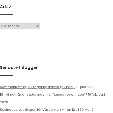
Arkiv
Arkiv
Senaste Inläggen
Sammanfattning av regeringskrisen (ev ironi)
29 juni, 2021
Blir klimatfrågan räddningen för ”januariregeringen”?
16 februari,
2020
Kostnadsutvecklingen för Västlänken – från 12 till 30 Mdr
2