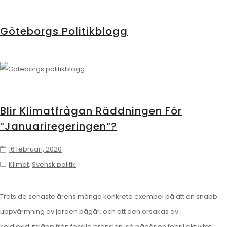
Göteborgs Politikblogg
Blir Klimatfrågan Räddningen För
”januariregeringen”?
16 februari, 2020
Klimat
,
Svensk politik
Trots de senaste årens många konkreta exempel på att en snabb
uppvärmning av jorden pågår, och att den orsakas av
koldioxidutsläpp från fossila bränslen, så pågår en febril aktivitet