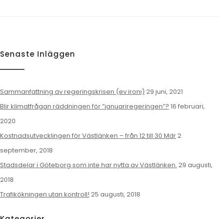
Senaste Inläggen
Sammanfattning av regeringskrisen (ev ironi)
29 juni, 2021
Blir klimatfrågan räddningen för ”januariregeringen”?
16 februari,
2020
Kostnadsutvecklingen för Västlänken – från 12 till 30 Mdr
2
september, 2018
Stadsdelar i Göteborg som inte har nytta av Västlänken.
29 augusti,
2018
Trafikökningen utan kontroll!
25 augusti, 2018
Kategorier