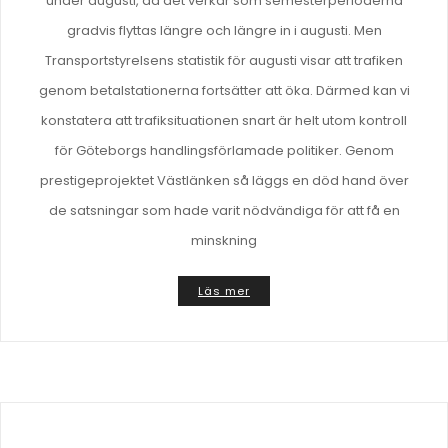
under augusti, då det verkar som semesterperioderna
gradvis flyttas längre och längre in i augusti. Men
Transportstyrelsens statistik för augusti visar att trafiken
genom betalstationerna fortsätter att öka. Därmed kan vi
konstatera att trafiksituationen snart är helt utom kontroll
för Göteborgs handlingsförlamade politiker. Genom
prestigeprojektet Västlänken så läggs en död hand över
de satsningar som hade varit nödvändiga för att få en
minskning
Läs mer