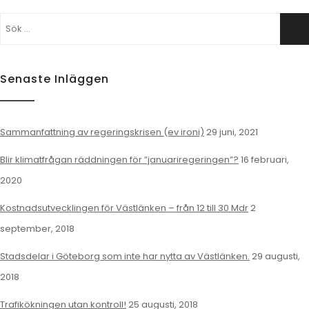
Sök
Sö
efter:
Senaste Inläggen
Sammanfattning av regeringskrisen (ev ironi)
29 juni, 2021
Blir klimatfrågan räddningen för ”januariregeringen”?
16 februari,
2020
Kostnadsutvecklingen för Västlänken – från 12 till 30 Mdr
2
september, 2018
Stadsdelar i Göteborg som inte har nytta av Västlänken.
29 augusti,
2018
Trafikökningen utan kontroll!
25 augusti, 2018