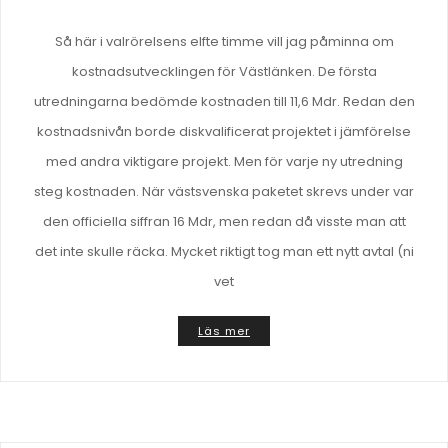
Så här i valrörelsens elfte timme vill jag påminna om
kostnadsutvecklingen för Västlänken. De första
utredningarna bedömde kostnaden till 11,6 Mdr. Redan den
kostnadsnivån borde diskvalificerat projektet i jämförelse
med andra viktigare projekt. Men för varje ny utredning
steg kostnaden. När västsvenska paketet skrevs under var
den officiella siffran 16 Mdr, men redan då visste man att
det inte skulle räcka. Mycket riktigt tog man ett nytt avtal (ni
vet
Läs mer