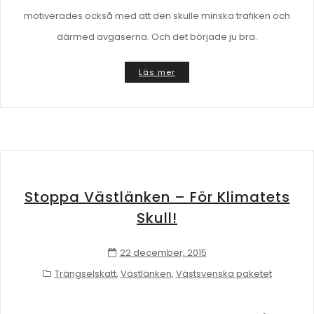
motiverades också med att den skulle minska trafiken och
därmed avgaserna. Och det började ju bra.
Läs mer
Stoppa Västlänken – För Klimatets
Skull!
22 december, 2015
Trängselskatt
,
Västlänken
,
Västsvenska paketet