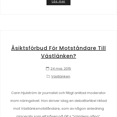
Läs mer
Åsiktsförbud För Motståndare Till
Västlänken?
24 maj, 2015
Västlänken
Carin Hjulström är journalist och flitigt anlitad moderator
inom näringslivet. Hon skriver idag en debattartikel riktad
mot Västlänksmotståndare, som av någon anledning
placerats som ett kåseri på GP:s ”Världens gång”.