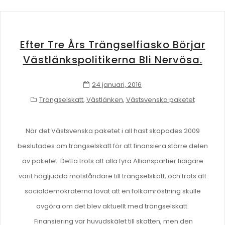
Efter Tre Års Trängselfiasko Börjar
Västlänkspolitikerna Bli Nervösa.
24 januari, 2016
Trängselskatt
,
Västlänken
,
Västsvenska paketet
När det Västsvenska paketet i all hast skapades 2009
beslutades om trängselskatt för att finansiera större delen
av paketet. Detta trots att alla fyra Allianspartier tidigare
varit högljudda motståndare till trängselskatt, och trots att
socialdemokraterna lovat att en folkomröstning skulle
avgöra om det blev aktuellt med trängselskatt.
Finansiering var huvudskälet till skatten, men den