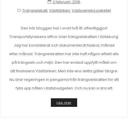
2 februari, 2016
Trängselskatt
,
Västlänken
,
Västsvenska paketet
Den här bloggen har i snart två år offentliggjort
Transportstyrelsens siffror över trängselskatten i Göteborg.
Jag har konstaterat och dokumenterat fiaskot, månad
efter månad. Trängselskatten har inte haft någon effekt alls
på trängseln och miljö. Den har endast uppfyllt målet om
att finansiera Västlänken. Men inte ens detta gäller längre.
Nu drar regeringen in pengarna från trängselskatten för att
fylla upp hålen i statsbudgeten. Och nu kan vi dra ett
Läs mer