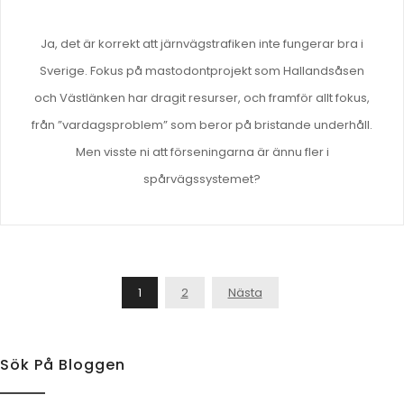
Ja, det är korrekt att järnvägstrafiken inte fungerar bra i
Sverige. Fokus på mastodontprojekt som Hallandsåsen
och Västlänken har dragit resurser, och framför allt fokus,
från ”vardagsproblem” som beror på bristande underhåll.
Men visste ni att förseningarna är ännu fler i
spårvägssystemet?
Inläggsnavigering
1
2
Nästa
Sök På Bloggen