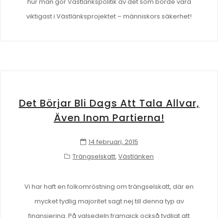
hur man gör Västlänkspolitik av det som borde vara
viktigast i Västlänksprojektet – människors säkerhet!
Det Börjar Bli Dags Att Tala Allvar,
Även Inom Partierna!
14 februari, 2015
Trängselskatt
,
Västlänken
Vi har haft en folkomröstning om trängselskatt, där en
mycket tydlig majoritet sagt nej till denna typ av
finansiering. På valsedeln framgick också tydligt att