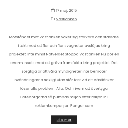
17 maj, 2015
Västlänken
Motståndet mot Västlänken växer sig starkare och starkare
i takt med att fler och fler svagheter avslöjas kring
projektet. Inte minst Nätverket Stoppa Västlänken Nu gör en
enorm insats med att gräva fram fakta kring projektet. Det
sorgliga är att våra myndigheter inte bemöter
invändningarna sakligt utan står fast vid att Västlänken
löser alla problem. Alla. Och i ivern att övertyga
Göteborgarna så pumpas miljon efter miljon in i
reklamkampanjer. Pengar som
Läs mer