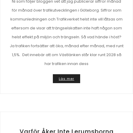
Ni som följer bloggen vet att jag publicerar siffror månad
för månad över trafikutvecklingen i Göteborg. Siffror som
kommunledningen och Trafikverket helst inte vill låtsas om
eftersom de visar att trängselskatten inte haft någon som
helst effekt på miljön och trängseln. Så vad hände i höst?
Ja trafiken fortsätter att öka, månad efter månad, med runt
1,5%. Det innebär att om Västlänken står klar runt 2028 så
har trafiken innan dess
Läs mer
Varför Åker Inte Lerumsborna