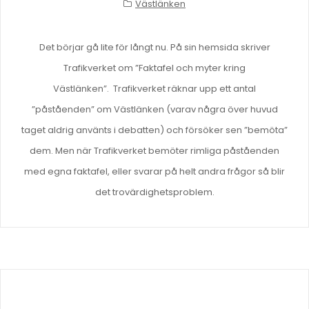
Västlänken
Det börjar gå lite för långt nu. På sin hemsida skriver
Trafikverket om ”Faktafel och myter kring
Västlänken”. Trafikverket räknar upp ett antal
”påståenden” om Västlänken (varav några över huvud
taget aldrig använts i debatten) och försöker sen ”bemöta”
dem. Men när Trafikverket bemöter rimliga påståenden
med egna faktafel, eller svarar på helt andra frågor så blir
det trovärdighetsproblem.