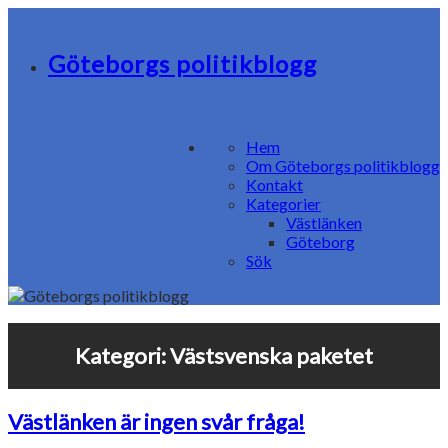
Göteborgs politikblogg
Hem
Om Göteborgs politikblogg
Kontakt
Kategorier
Västlänken
Göteborg
Sök
Kategori:
Västsvenska paketet
Västlänken är ingen svår fråga!