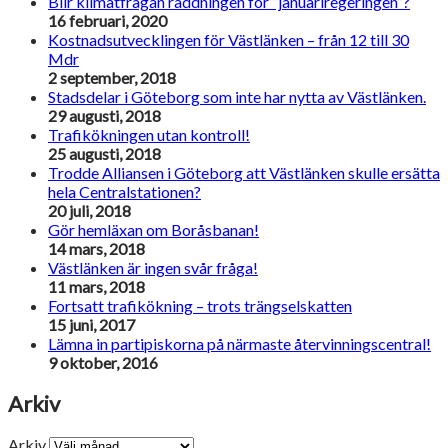
Blir klimatfrågan räddningen för ”januariregeringen”?
16 februari, 2020
Kostnadsutvecklingen för Västlänken – från 12 till 30
Mdr
2 september, 2018
Stadsdelar i Göteborg som inte har nytta av Västlänken.
29 augusti, 2018
Trafikökningen utan kontroll!
25 augusti, 2018
Trodde Alliansen i Göteborg att Västlänken skulle ersätta
hela Centralstationen?
20 juli, 2018
Gör hemläxan om Boråsbanan!
14 mars, 2018
Västlänken är ingen svår fråga!
11 mars, 2018
Fortsatt trafikökning – trots trängselskatten
15 juni, 2017
Lämna in partipiskorna på närmaste återvinningscentral!
9 oktober, 2016
Arkiv
Arkiv