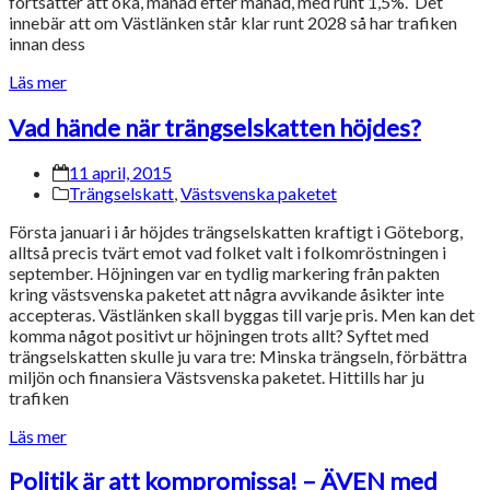
fortsätter att öka, månad efter månad, med runt 1,5%. Det
innebär att om Västlänken står klar runt 2028 så har trafiken
innan dess
Läs mer
Vad hände när trängselskatten höjdes?
11 april, 2015
Trängselskatt
,
Västsvenska paketet
Första januari i år höjdes trängselskatten kraftigt i Göteborg,
alltså precis tvärt emot vad folket valt i folkomröstningen i
september. Höjningen var en tydlig markering från pakten
kring västsvenska paketet att några avvikande åsikter inte
accepteras. Västlänken skall byggas till varje pris. Men kan det
komma något positivt ur höjningen trots allt? Syftet med
trängselskatten skulle ju vara tre: Minska trängseln, förbättra
miljön och finansiera Västsvenska paketet. Hittills har ju
trafiken
Läs mer
Politik är att kompromissa! – ÄVEN med