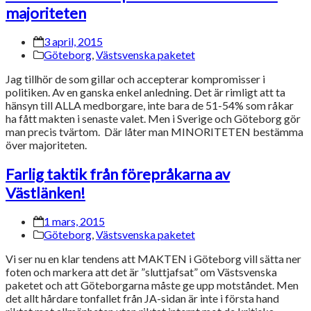
majoriteten
3 april, 2015
Göteborg
,
Västsvenska paketet
Jag tillhör de som gillar och accepterar kompromisser i
politiken. Av en ganska enkel anledning. Det är rimligt att ta
hänsyn till ALLA medborgare, inte bara de 51-54% som råkar
ha fått makten i senaste valet. Men i Sverige och Göteborg gör
man precis tvärtom. Där låter man MINORITETEN bestämma
över majoriteten.
Farlig taktik från förepråkarna av
Västlänken!
1 mars, 2015
Göteborg
,
Västsvenska paketet
Vi ser nu en klar tendens att MAKTEN i Göteborg vill sätta ner
foten och markera att det är ”sluttjafsat” om Västsvenska
paketet och att Göteborgarna måste ge upp motståndet. Men
det allt hårdare tonfallet från JA-sidan är inte i första hand