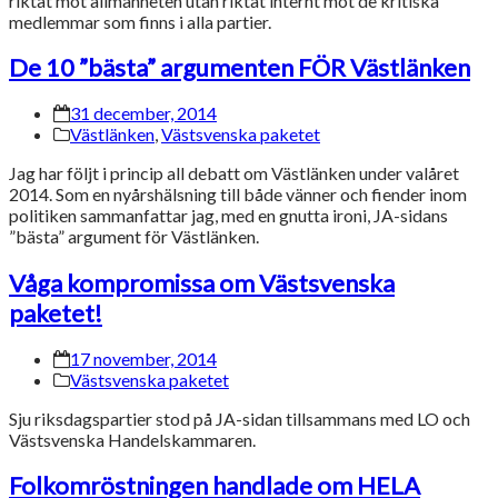
riktat mot allmänheten utan riktat internt mot de kritiska
medlemmar som finns i alla partier.
De 10 ”bästa” argumenten FÖR Västlänken
31 december, 2014
Västlänken
,
Västsvenska paketet
Jag har följt i princip all debatt om Västlänken under valåret
2014. Som en nyårshälsning till både vänner och fiender inom
politiken sammanfattar jag, med en gnutta ironi, JA-sidans
”bästa” argument för Västlänken.
Våga kompromissa om Västsvenska
paketet!
17 november, 2014
Västsvenska paketet
Sju riksdagspartier stod på JA-sidan tillsammans med LO och
Västsvenska Handelskammaren.
Folkomröstningen handlade om HELA