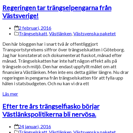
Regeringen tar trängselpengarna från
Västsverige!
2 februari, 2016
Trängselskatt
,
Västlänken
,
Västsvenska paketet
Den här bloggen har i snart två år offentliggjort
Transportstyrelsens siffror över trängselskatten i Göteborg.
Jag har konstaterat och dokumenterat fiaskot, månad efter
månad. Trängselskatten har inte haft någon effekt alls på
trängseln och miljö. Den har endast uppfyllt målet om att
finansiera Västlänken. Men inte ens detta gäller längre. Nu drar
regeringen in pengarna från trängselskatten för att fylla upp
hålen i statsbudgeten. Och nu kan vi dra ett
Läs mer
Efter tre års trängselfiasko börjar
Västlänkspolitikerna bli nervösa.
24 januari, 2016
Trängselskatt
,
Västlänken
,
Västsvenska paketet