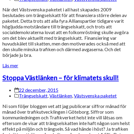
När det Västsvenska paketet i all hast skapades 2009
beslutades om trängselskatt för att finansiera större delen av
paketet. Detta trots att alla fyra Allianspartier tidigare varit
högljudda motståndare till trängselskatt, och trots att
socialdemokraterna lovat att en folkomröstning skulle avgöra
om det blev aktuellt med trängselskatt. Finansiering var
huvudskälet till skatten, men den motiverades också med att
den skulle minska trafiken och därmed avgaserna. Och det
började ju bra.
Läs mer
Stoppa Västlänken – för klimatets skull!
22 december, 2015
Trängselskatt
,
Västlänken
,
Västsvenska paketet
Ni som följer bloggen vet att jag publicerar siffror månad för
månad över trafikutvecklingen i Göteborg. Siffror som
kommunledningen och Trafikverket helst inte vill låtsas om
eftersom de visar att trängselskatten inte haft någon som helst
effekt på miljön och trängseln. Så vad hände i höst? Ja trafiken