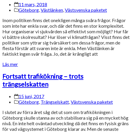
11 mars, 2018
Göteborg
,
Västlänken
,
Västsvenska paketet
Inom politiken finns det onekligen många svåra frågor. Frågor
som inte har enkla svar, och där det finns en stor komplexitet.
Hur organiserar vi sjukvården så effektivt som möjligt? Hur får
vi bättre skolresultat? Hur löser vi klimatfrågan? Visst finns det
politiker som yttrar sig tvärsäkert om dessa frågor, men de
flesta förstår att svaren inte är enkla. Men Västlänken är
faktiskt ingen svår fråga. Jo, det är krångligt att
Läs mer
Fortsatt trafikökning – trots
trängselskatten
15 juni, 2017
Göteborg
,
Trängselskatt
,
Västsvenska paketet
I slutet av förra året såg det ut som om trafikökningen i
Göteborg skulle stanna av och stabilisera sig på en mycket hög
nivå. En inte helt oväntad utveckling då det finns en fysisk gräns
för vad vägsystemet i Göteborg klarar av. Men de senaste