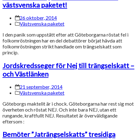
västsvenska paketet!
26 oktober, 2014
Västsvenska paketet
I den panik som uppstått efter att Göteborgarna röstat fel i
folkomröstningen har en del debattörer börjat hävda att
folkomröstningen strikt handlade om trängselskatt som
princip.
Jordskredsseger för Nej till trängselskatt –
och Västlänken
21 september, 2014
Västsvenska paketet
Göteborgs maktelit är i chock. Göteborgarna har rest sig mot
överheten och röstat NEJ. Och inte bara NEJ, utan ett
rungande, kraftfullt NEJ. Resultatet är överväldigande
eftersom :
Bemöter ”Jaträngselskatts” tresidiga