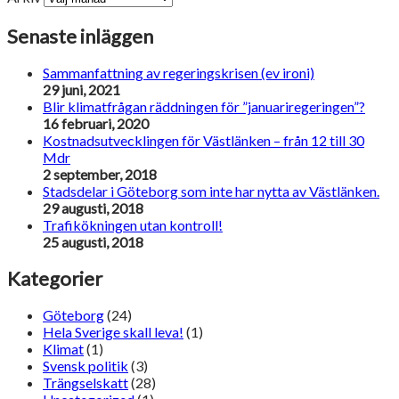
Senaste inläggen
Sammanfattning av regeringskrisen (ev ironi)
29 juni, 2021
Blir klimatfrågan räddningen för ”januariregeringen”?
16 februari, 2020
Kostnadsutvecklingen för Västlänken – från 12 till 30
Mdr
2 september, 2018
Stadsdelar i Göteborg som inte har nytta av Västlänken.
29 augusti, 2018
Trafikökningen utan kontroll!
25 augusti, 2018
Kategorier
Göteborg
(24)
Hela Sverige skall leva!
(1)
Klimat
(1)
Svensk politik
(3)
Trängselskatt
(28)