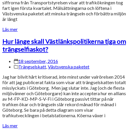
siffrorna från Transportstyrelsen visar att trafikökningen tog
fart igen första kvartalet. Målsättningarna och löftena i
Västsvenska paketet att minska trängseln och förbättra miljön
är långt
Läs mer
Hur länge skall Västlänkspolitikerna tiga om
trängselfiaskot?
18 september, 2016
Trängselskatt
,
Västsvenska paketet
Jag har blivit hårt kritiserad, inte minst under valrörelsen 2014
för att jag publicerat fakta som visar att trängselskatten totalt
misslyckats i Göteborg. Men jag slutar inte. Jag (och de flesta
miljövänner och Göteborgare) kan inte acceptera hur en allians
av M-FP-KD-MP-S-V-Fi i Göteborg passivt tittar på när
trafiken ökar och trängseln slår rekord månad för månad i
Göteborg. Se bara på detta diagram som visar
trafikutvecklingen i betalstationerna. Köerna växer i
Läs mer