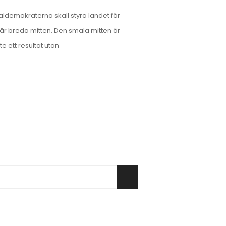
ldemokraterna skall styra landet för
 är breda mitten. Den smala mitten är
e ett resultat utan
Sök