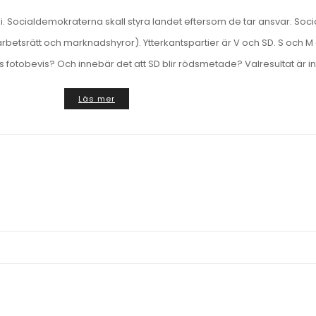
 Socialdemokraterna skall styra landet eftersom de tar ansvar. Socia
rbetsrätt och marknadshyror). Ytterkantspartier är V och SD. S och M
 fotobevis? Och innebär det att SD blir rödsmetade? Valresultat är int
Läs mer