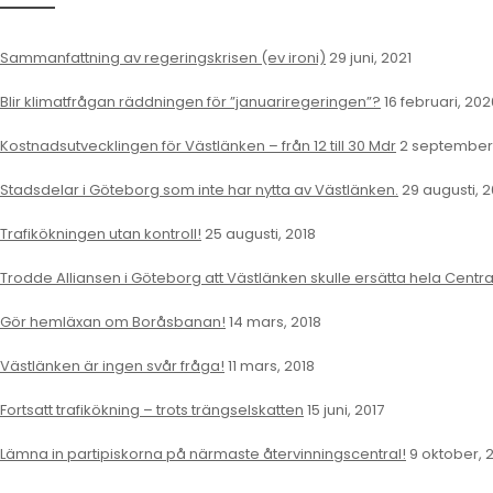
Sammanfattning av regeringskrisen (ev ironi)
29 juni, 2021
Blir klimatfrågan räddningen för ”januariregeringen”?
16 februari, 202
Kostnadsutvecklingen för Västlänken – från 12 till 30 Mdr
2 september,
Stadsdelar i Göteborg som inte har nytta av Västlänken.
29 augusti, 2
Trafikökningen utan kontroll!
25 augusti, 2018
Trodde Alliansen i Göteborg att Västlänken skulle ersätta hela Centr
Gör hemläxan om Boråsbanan!
14 mars, 2018
Västlänken är ingen svår fråga!
11 mars, 2018
Fortsatt trafikökning – trots trängselskatten
15 juni, 2017
Lämna in partipiskorna på närmaste återvinningscentral!
9 oktober, 