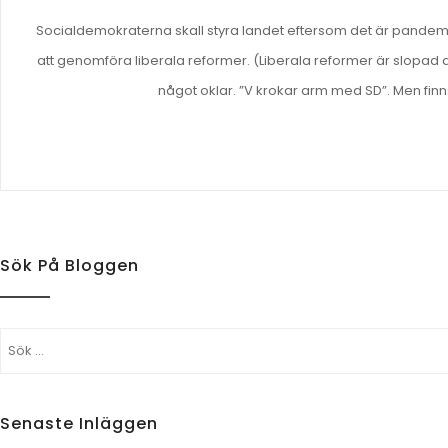
Socialdemokraterna skall styra landet eftersom det är pandemi.
att genomföra liberala reformer. (Liberala reformer är slopad a
något oklar. ”V krokar arm med SD”. Men finns
Sök På Bloggen
Sök
efter:
Senaste Inläggen