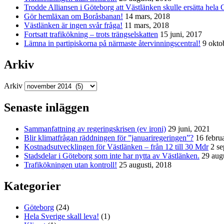
Trodde Alliansen i Göteborg att Västlänken skulle ersätta hela 
Gör hemläxan om Boråsbanan!
14 mars, 2018
Västlänken är ingen svår fråga!
11 mars, 2018
Fortsatt trafikökning – trots trängselskatten
15 juni, 2017
Lämna in partipiskorna på närmaste återvinningscentral!
9 okto
Arkiv
Arkiv
Senaste inläggen
Sammanfattning av regeringskrisen (ev ironi)
29 juni, 2021
Blir klimatfrågan räddningen för ”januariregeringen”?
16 febru
Kostnadsutvecklingen för Västlänken – från 12 till 30 Mdr
2 s
Stadsdelar i Göteborg som inte har nytta av Västlänken.
29 aug
Trafikökningen utan kontroll!
25 augusti, 2018
Kategorier
Göteborg
(24)
Hela Sverige skall leva!
(1)