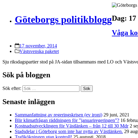
Göteborgs politikblogg
Dag:
17
Våga ko
17 november, 2014
Västsvenska paketet
Sju riksdagspartier stod på JA-sidan tillsammans med LO och Väst
Sök på bloggen
Sök efter:
Sök
Senaste inläggen
Sammanfattning av regeringskrisen (ev ironi)
29 juni, 2021
Blir klimatfrågan räddningen för ”januariregeringen”?
16 febru
Kostnadsutvecklingen för Västlänken – från 12 till 30 Mdr
2 s
Stadsdelar i Göteborg som inte har nytta av Västlänken.
29 aug
Trafikökningen utan kontroll!
25 augusti, 2018