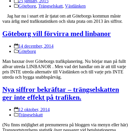
25 januari, 2015
Göteborg
,
Trängselskatt
,
Västlänken
Jag har nu i snart ett år tjatat om att Göteborgs kommun måste
vara ärlig med trafikstatistiken och sluta prata om 2013 års siffror.
Göteborg vill förvirra med linbanor
14 december, 2014
Göteborg
Man baxnar över Göteborgs trafikplanering. Nu börjar man på fullt
allvar utreda LINBANOR . Men vad det handlar om är att till varje
pris INTE utreda alternativ till Västlänken och till varje pris INTE
utreda och bygga snabbspårväg.
Nya siffror bekräftar – trängselskatten
ger inte effekt på trafiken.
12 oktober, 2014
Trängselskatt
(Nu finns möjlighet att prenumerera på bloggen via menyn eller här)
Transportstyrelsens statistik över passager vid betalstationerna