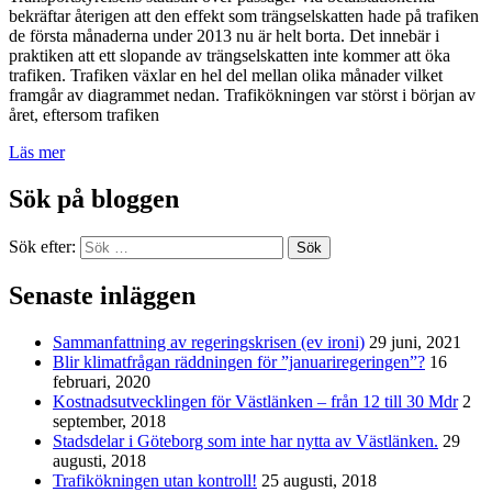
bekräftar återigen att den effekt som trängselskatten hade på trafiken
de första månaderna under 2013 nu är helt borta. Det innebär i
praktiken att ett slopande av trängselskatten inte kommer att öka
trafiken. Trafiken växlar en hel del mellan olika månader vilket
framgår av diagrammet nedan. Trafikökningen var störst i början av
året, eftersom trafiken
Läs mer
Sök på bloggen
Sök efter:
Sök
Senaste inläggen
Sammanfattning av regeringskrisen (ev ironi)
29 juni, 2021
Blir klimatfrågan räddningen för ”januariregeringen”?
16
februari, 2020
Kostnadsutvecklingen för Västlänken – från 12 till 30 Mdr
2
september, 2018
Stadsdelar i Göteborg som inte har nytta av Västlänken.
29
augusti, 2018
Trafikökningen utan kontroll!
25 augusti, 2018