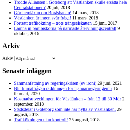
Trodde Alliansen i Göteborg att Västlänken skulle ersätta hela
Centralstationen?
20 juli, 2018
Gör hemläxan om Boråsbanan!
14 mars, 2018
Västlänken är ingen svår fråga!
11 mars, 2018
Fortsatt trafikökning – trots trängselskatten
15 juni, 2017
Lämna in partipiskorna på närmaste återvinningscentral!
9
oktober, 2016
Arkiv
Arkiv
Senaste inläggen
Sammanfattning av regeringskrisen (ev ironi)
29 juni, 2021
Blir klimatfrågan räddningen för ”januariregeringen”?
16
februari, 2020
Kostnadsutvecklingen för Västlänken – från 12 till 30 Mdr
2
september, 2018
Stadsdelar i Göteborg som inte har nytta av Västlänken.
29
augusti, 2018
Trafikökningen utan kontroll!
25 augusti, 2018