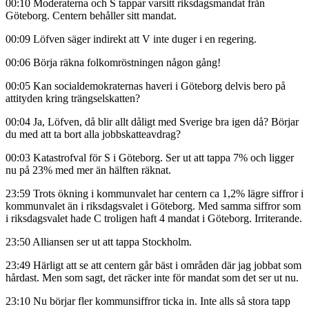
00:10 Moderaterna och S tappar varsitt riksdagsmandat från
Göteborg. Centern behåller sitt mandat.
00:09 Löfven säger indirekt att V inte duger i en regering.
00:06 Börja räkna folkomröstningen någon gång!
00:05 Kan socialdemokraternas haveri i Göteborg delvis bero på
attityden kring trängselskatten?
00:04 Ja, Löfven, då blir allt dåligt med Sverige bra igen då? Börjar
du med att ta bort alla jobbskatteavdrag?
00:03 Katastrofval för S i Göteborg. Ser ut att tappa 7% och ligger
nu på 23% med mer än hälften räknat.
23:59 Trots ökning i kommunvalet har centern ca 1,2% lägre siffror i
kommunvalet än i riksdagsvalet i Göteborg. Med samma siffror som
i riksdagsvalet hade C troligen haft 4 mandat i Göteborg. Irriterande.
23:50 Alliansen ser ut att tappa Stockholm.
23:49 Härligt att se att centern går bäst i områden där jag jobbat som
hårdast. Men som sagt, det räcker inte för mandat som det ser ut nu.
23:10 Nu börjar fler kommunsiffror ticka in. Inte alls så stora tapp