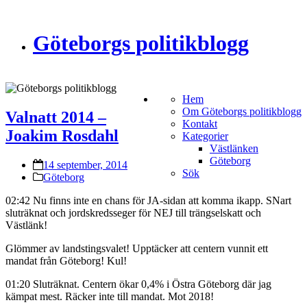
Göteborgs politikblogg
Hem
Om Göteborgs politikblogg
Valnatt 2014 –
Kontakt
Joakim Rosdahl
Kategorier
Västlänken
Göteborg
14 september, 2014
Sök
Göteborg
02:42 Nu finns inte en chans för JA-sidan att komma ikapp. SNart
sluträknat och jordskredsseger för NEJ till trängselskatt och
Västlänk!
Glömmer av landstingsvalet! Upptäcker att centern vunnit ett
mandat från Göteborg! Kul!
01:20 Sluträknat. Centern ökar 0,4% i Östra Göteborg där jag
kämpat mest. Räcker inte till mandat. Mot 2018!