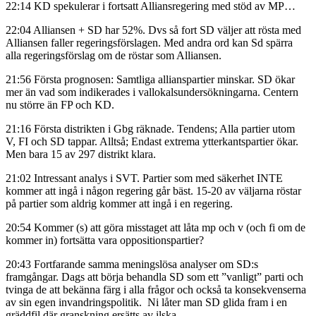
22:14 KD spekulerar i fortsatt Alliansregering med stöd av MP…
22:04 Alliansen + SD har 52%. Dvs så fort SD väljer att rösta med
Alliansen faller regeringsförslagen. Med andra ord kan Sd spärra
alla regeringsförslag om de röstar som Alliansen.
21:56 Första prognosen: Samtliga allianspartier minskar. SD ökar
mer än vad som indikerades i vallokalsundersökningarna. Centern
nu större än FP och KD.
21:16 Första distrikten i Gbg räknade. Tendens; Alla partier utom
V, FI och SD tappar. Alltså; Endast extrema ytterkantspartier ökar.
Men bara 15 av 297 distrikt klara.
21:02 Intressant analys i SVT. Partier som med säkerhet INTE
kommer att ingå i någon regering går bäst. 15-20 av väljarna röstar
på partier som aldrig kommer att ingå i en regering.
20:54 Kommer (s) att göra misstaget att låta mp och v (och fi om de
kommer in) fortsätta vara oppositionspartier?
20:43 Fortfarande samma meningslösa analyser om SD:s
framgångar. Dags att börja behandla SD som ett ”vanligt” parti och
tvinga de att bekänna färg i alla frågor och också ta konsekvenserna
av sin egen invandringspolitik. Ni låter man SD glida fram i en
gräddfil där granskning ersätts av ilska.