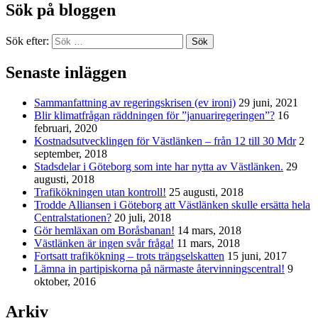
Sök på bloggen
Sök efter:
Sök
Senaste inläggen
Sammanfattning av regeringskrisen (ev ironi)
29 juni, 2021
Blir klimatfrågan räddningen för ”januariregeringen”?
16
februari, 2020
Kostnadsutvecklingen för Västlänken – från 12 till 30 Mdr
2
september, 2018
Stadsdelar i Göteborg som inte har nytta av Västlänken.
29
augusti, 2018
Trafikökningen utan kontroll!
25 augusti, 2018
Trodde Alliansen i Göteborg att Västlänken skulle ersätta hela
Centralstationen?
20 juli, 2018
Gör hemläxan om Boråsbanan!
14 mars, 2018
Västlänken är ingen svår fråga!
11 mars, 2018
Fortsatt trafikökning – trots trängselskatten
15 juni, 2017
Lämna in partipiskorna på närmaste återvinningscentral!
9
oktober, 2016
Arkiv