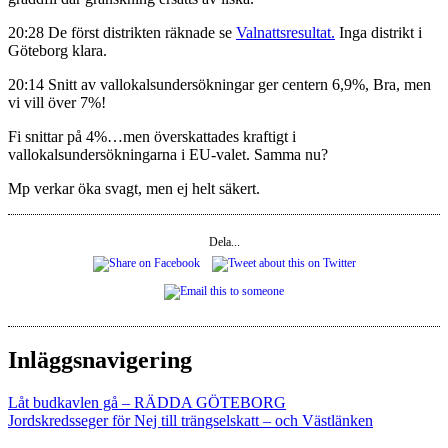
20:28 De först distrikten räknade se
Valnattsresultat.
Inga distrikt i
Göteborg klara.
20:14 Snitt av vallokalsundersökningar ger centern 6,9%, Bra, men
vi vill över 7%!
Fi snittar på 4%…men överskattades kraftigt i
vallokalsundersökningarna i EU-valet. Samma nu?
Mp verkar öka svagt, men ej helt säkert.
Dela...
Inläggsnavigering
Låt budkavlen gå – RÄDDA GÖTEBORG
Jordskredsseger för Nej till trängselskatt – och Västlänken