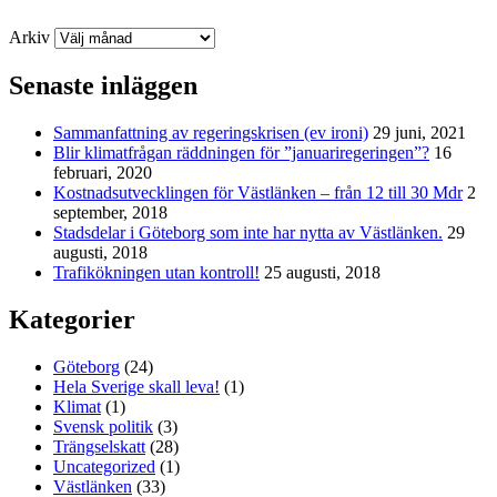
Arkiv
Senaste inläggen
Sammanfattning av regeringskrisen (ev ironi)
29 juni, 2021
Blir klimatfrågan räddningen för ”januariregeringen”?
16
februari, 2020
Kostnadsutvecklingen för Västlänken – från 12 till 30 Mdr
2
september, 2018
Stadsdelar i Göteborg som inte har nytta av Västlänken.
29
augusti, 2018
Trafikökningen utan kontroll!
25 augusti, 2018
Kategorier
Göteborg
(24)
Hela Sverige skall leva!
(1)
Klimat
(1)
Svensk politik
(3)
Trängselskatt
(28)
Uncategorized
(1)
Västlänken
(33)