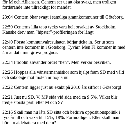
för M och Alliansen. Centern ser ut att öka svagt, men troligen
fortfarande inte tillräckligt för mandat.
23:04 Centern ökar svagt i samtliga grannkommuner till Göteborg.
22:59 Centerns lilla tapp tycks vara helt orsakat av Stockholm.
Kanske drev man ”hipster”-profileringen för långt.
22:40 Första kommunvalresultaten börjar ticka in. Ser ut som
centern inte kommer in i Göteborg. Tyvärr. Men FI kommer in med
4 mandat i min grova prognos.
22:34 Fridolin använder ordet ”hen”. Men verkar besviken.
22:26 Hoppas alla vänstermänniskor som hjälpt fram SD med våld
och sabotage mot möten är nöjda nu.
22:22 Centern ligger just nu exakt på 2010 års siffror i Göteborg!
22:21 Just nu SD, V, MP sida vid sida med ca 9,5%. Vilket blir
tredje största parti efter M och S?
22:16 Skall man nu låta SD sitta och bedriva oppositionspolitik i
fyra år till och växa till 15%, 18%. Förmodligen. Eller skall man
börja realdebattera med dem?