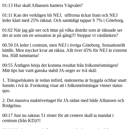
01:13 Hur skall Alliansen hantera Vägvalet?
01:11 Kan det verkligen bli NEJ, siffrorna tickar fram och NEJ
leder klart med 25% räknat. Och samtidigt tappar S 7% i Göteborg.
01:02 När jag går ner och tittar på vilka distrikt som är räknade ser
det ut som om en sensation är på gång!!! Stoppar vi västlänken?
00.59 JA leder i centrum, men NEJ i övriga Göteborg. Sensationellt
hittills. Men mycket kvar att räkna. Allt över 45% för NEJ är extremt
bra. Håll tummarna!
00:55 Äntligen börja det komma resultat från folkomröstningen!
Mitt tips har varit ganska stabil JA-seger av två skäl:
1. Trängselskaten är redan införd, stationerna är byggda ochhar snart
funnits i två år. Forskning visar att i folkomröstningar vinner status
quo.
2. Det massiva maktövertaget för JA-sidan med både Alliansen och
Rödgröna.
00:17 Just nu saknas 51 röster för att centern skall ta mandat i
centrum (från KD)!!!