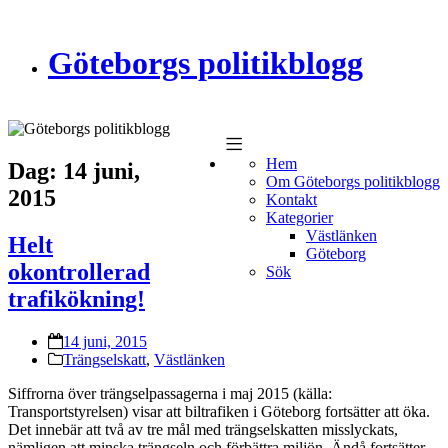
Göteborgs politikblogg
Hem
Dag:
14 juni,
Om Göteborgs politikblogg
2015
Kontakt
Kategorier
Västlänken
Helt
Göteborg
okontrollerad
Sök
trafikökning!
14 juni, 2015
Trängselskatt
,
Västlänken
Siffrorna över trängselpassagerna i maj 2015 (källa:
Transportstyrelsen) visar att biltrafiken i Göteborg fortsätter att öka.
Det innebär att två av tre mål med trängselskatten misslyckats,
nämligen att minska trängseln och förbättra miljön. Ändå fortsätter