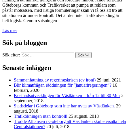
Göteborgs kommun och Trafikverket att pumpa ut reklam som
påstår motsatsen. med listiga formuleringar skall vi få oss att tro att
situationen är under kontroll. Det är den inte. Trafikutveckling är
helt logisk. Genom satsningen
Läs mer
Sök på bloggen
Sök efter:
Sök
Senaste inläggen
Sammanfattning av regeringskrisen (ev ironi)
29 juni, 2021
Blir klimatfrågan räddningen för ”januariregeringen”?
16
februari, 2020
Kostnadsutvecklingen för Västlänken – från 12 till 30 Mdr
2
september, 2018
Stadsdelar i Göteborg som inte har nytta av Västlänken.
29
augusti, 2018
Trafikökningen utan kontroll!
25 augusti, 2018
Trodde Alliansen i Göteborg att Västlänken skulle ersätta hela
Centralstationen?
20 juli, 2018