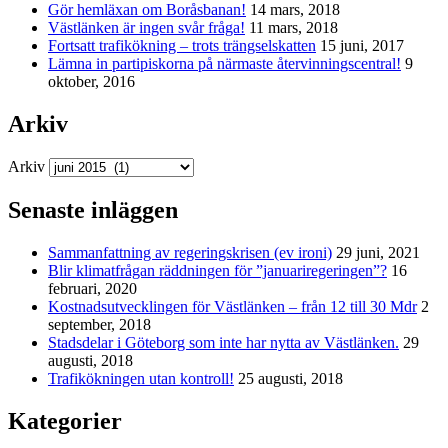
Gör hemläxan om Boråsbanan!
14 mars, 2018
Västlänken är ingen svår fråga!
11 mars, 2018
Fortsatt trafikökning – trots trängselskatten
15 juni, 2017
Lämna in partipiskorna på närmaste återvinningscentral!
9
oktober, 2016
Arkiv
Arkiv
Senaste inläggen
Sammanfattning av regeringskrisen (ev ironi)
29 juni, 2021
Blir klimatfrågan räddningen för ”januariregeringen”?
16
februari, 2020
Kostnadsutvecklingen för Västlänken – från 12 till 30 Mdr
2
september, 2018
Stadsdelar i Göteborg som inte har nytta av Västlänken.
29
augusti, 2018
Trafikökningen utan kontroll!
25 augusti, 2018
Kategorier