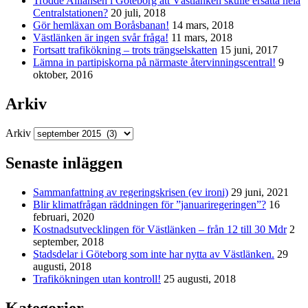
Trodde Alliansen i Göteborg att Västlänken skulle ersätta hela
Centralstationen?
20 juli, 2018
Gör hemläxan om Boråsbanan!
14 mars, 2018
Västlänken är ingen svår fråga!
11 mars, 2018
Fortsatt trafikökning – trots trängselskatten
15 juni, 2017
Lämna in partipiskorna på närmaste återvinningscentral!
9
oktober, 2016
Arkiv
Arkiv
Senaste inläggen
Sammanfattning av regeringskrisen (ev ironi)
29 juni, 2021
Blir klimatfrågan räddningen för ”januariregeringen”?
16
februari, 2020
Kostnadsutvecklingen för Västlänken – från 12 till 30 Mdr
2
september, 2018
Stadsdelar i Göteborg som inte har nytta av Västlänken.
29
augusti, 2018
Trafikökningen utan kontroll!
25 augusti, 2018
Kategorier