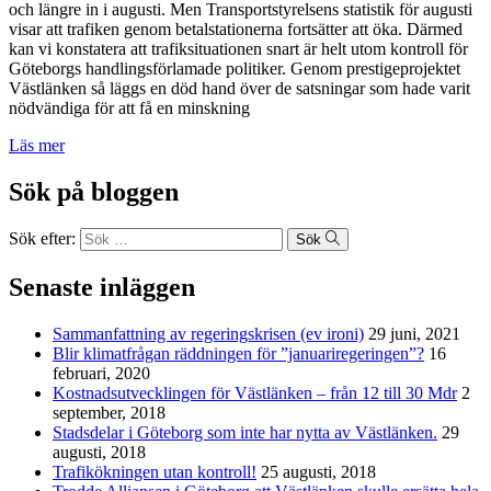
och längre in i augusti. Men Transportstyrelsens statistik för augusti
visar att trafiken genom betalstationerna fortsätter att öka. Därmed
kan vi konstatera att trafiksituationen snart är helt utom kontroll för
Göteborgs handlingsförlamade politiker. Genom prestigeprojektet
Västlänken så läggs en död hand över de satsningar som hade varit
nödvändiga för att få en minskning
Läs mer
Sök på bloggen
Sök efter:
Sök
Senaste inläggen
Sammanfattning av regeringskrisen (ev ironi)
29 juni, 2021
Blir klimatfrågan räddningen för ”januariregeringen”?
16
februari, 2020
Kostnadsutvecklingen för Västlänken – från 12 till 30 Mdr
2
september, 2018
Stadsdelar i Göteborg som inte har nytta av Västlänken.
29
augusti, 2018
Trafikökningen utan kontroll!
25 augusti, 2018