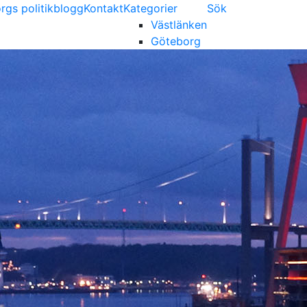
gs politikblogg
Kontakt
Kategorier
Sök
Västlänken
Göteborg