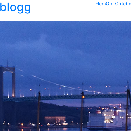
kblogg
Hem
Om Götebor