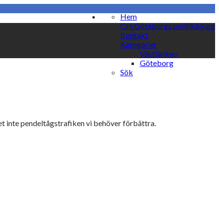
Hem
Om Göteborgs politikblogg
Kontakt
Kategorier
Västlänken
Göteborg
Sök
det inte pendeltågstrafiken vi behöver förbättra.