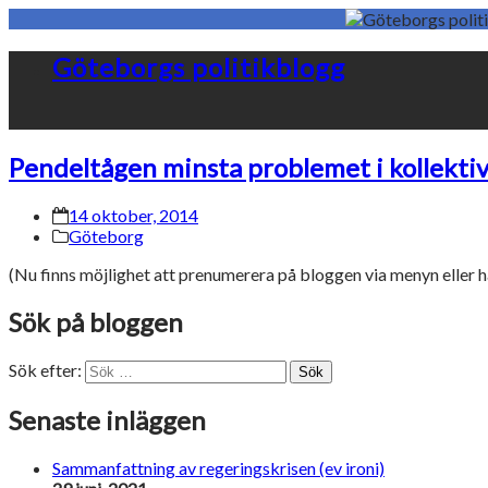
Göteborgs politikblogg
Pendeltågen minsta problemet i kollektiv
14 oktober, 2014
Göteborg
(Nu finns möjlighet att prenumerera på bloggen via menyn eller här
Sök på bloggen
Sök efter:
Sök
Senaste inläggen
Sammanfattning av regeringskrisen (ev ironi)