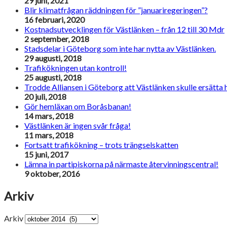
29 juni, 2021
Blir klimatfrågan räddningen för ”januariregeringen”?
16 februari, 2020
Kostnadsutvecklingen för Västlänken – från 12 till 30 Mdr
2 september, 2018
Stadsdelar i Göteborg som inte har nytta av Västlänken.
29 augusti, 2018
Trafikökningen utan kontroll!
25 augusti, 2018
Trodde Alliansen i Göteborg att Västlänken skulle ersätta 
20 juli, 2018
Gör hemläxan om Boråsbanan!
14 mars, 2018
Västlänken är ingen svår fråga!
11 mars, 2018
Fortsatt trafikökning – trots trängselskatten
15 juni, 2017
Lämna in partipiskorna på närmaste återvinningscentral!
9 oktober, 2016
Arkiv
Arkiv