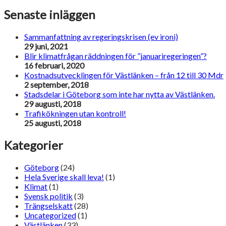
Senaste inläggen
Sammanfattning av regeringskrisen (ev ironi)
29 juni, 2021
Blir klimatfrågan räddningen för ”januariregeringen”?
16 februari, 2020
Kostnadsutvecklingen för Västlänken – från 12 till 30 Mdr
2 september, 2018
Stadsdelar i Göteborg som inte har nytta av Västlänken.
29 augusti, 2018
Trafikökningen utan kontroll!
25 augusti, 2018
Kategorier
Göteborg
(24)
Hela Sverige skall leva!
(1)
Klimat
(1)
Svensk politik
(3)
Trängselskatt
(28)
Uncategorized
(1)
Västlänken
(33)