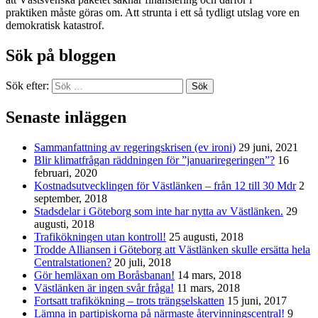
praktiken måste göras om. Att strunta i ett så tydligt utslag vore en
demokratisk katastrof.
Sök på bloggen
Sök efter:
Sök
Senaste inläggen
Sammanfattning av regeringskrisen (ev ironi)
29 juni, 2021
Blir klimatfrågan räddningen för ”januariregeringen”?
16
februari, 2020
Kostnadsutvecklingen för Västlänken – från 12 till 30 Mdr
2
september, 2018
Stadsdelar i Göteborg som inte har nytta av Västlänken.
29
augusti, 2018
Trafikökningen utan kontroll!
25 augusti, 2018
Trodde Alliansen i Göteborg att Västlänken skulle ersätta hela
Centralstationen?
20 juli, 2018
Gör hemläxan om Boråsbanan!
14 mars, 2018
Västlänken är ingen svår fråga!
11 mars, 2018
Fortsatt trafikökning – trots trängselskatten
15 juni, 2017
Lämna in partipiskorna på närmaste återvinningscentral!
9