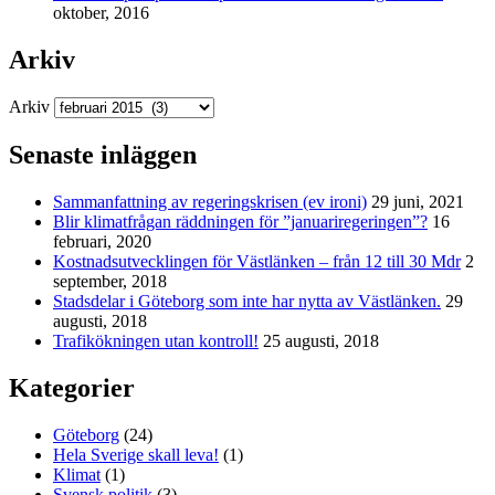
oktober, 2016
Arkiv
Arkiv
Senaste inläggen
Sammanfattning av regeringskrisen (ev ironi)
29 juni, 2021
Blir klimatfrågan räddningen för ”januariregeringen”?
16
februari, 2020
Kostnadsutvecklingen för Västlänken – från 12 till 30 Mdr
2
september, 2018
Stadsdelar i Göteborg som inte har nytta av Västlänken.
29
augusti, 2018
Trafikökningen utan kontroll!
25 augusti, 2018
Kategorier
Göteborg
(24)
Hela Sverige skall leva!
(1)
Klimat
(1)
Svensk politik
(3)