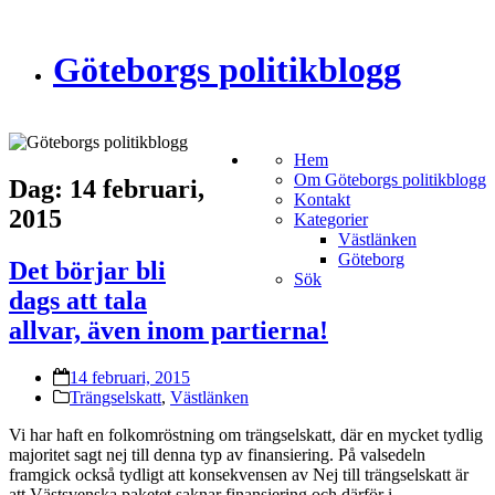
Göteborgs politikblogg
Hem
Om Göteborgs politikblogg
Dag:
14 februari,
Kontakt
2015
Kategorier
Västlänken
Göteborg
Det börjar bli
Sök
dags att tala
allvar, även inom partierna!
14 februari, 2015
Trängselskatt
,
Västlänken
Vi har haft en folkomröstning om trängselskatt, där en mycket tydlig
majoritet sagt nej till denna typ av finansiering. På valsedeln
framgick också tydligt att konsekvensen av Nej till trängselskatt är
att Västsvenska paketet saknar finansiering och därför i