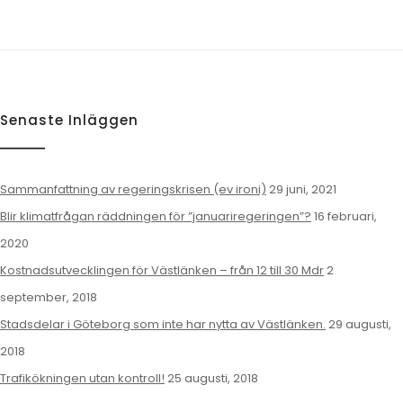
Senaste Inläggen
Sammanfattning av regeringskrisen (ev ironi)
29 juni, 2021
Blir klimatfrågan räddningen för ”januariregeringen”?
16 februari,
2020
Kostnadsutvecklingen för Västlänken – från 12 till 30 Mdr
2
september, 2018
Stadsdelar i Göteborg som inte har nytta av Västlänken.
29 augusti,
2018
Trafikökningen utan kontroll!
25 augusti, 2018