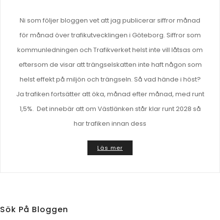
Ni som följer bloggen vet att jag publicerar siffror månad
för månad över trafikutvecklingen i Göteborg. Siffror som
kommunledningen och Trafikverket helst inte vill låtsas om
eftersom de visar att trängselskatten inte haft någon som
helst effekt på miljön och trängseln. Så vad hände i höst?
Ja trafiken fortsätter att öka, månad efter månad, med runt
1,5%. Det innebär att om Västlänken står klar runt 2028 så
har trafiken innan dess
Läs mer
Sök På Bloggen