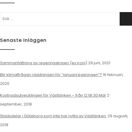
Sök
Sö
efter:
Senaste Inläggen
Sammanfattning av regeringskrisen (ev ironi)
29 juni, 2021
Blir klimatfrågan räddningen för ”januariregeringen”?
16 februari,
2020
Kostnadsutvecklingen för Västlänken – från 12 till 30 Mdr
2
september, 2018
Stadsdelar i Göteborg som inte har nytta av Västlänken.
29 augusti,
2018