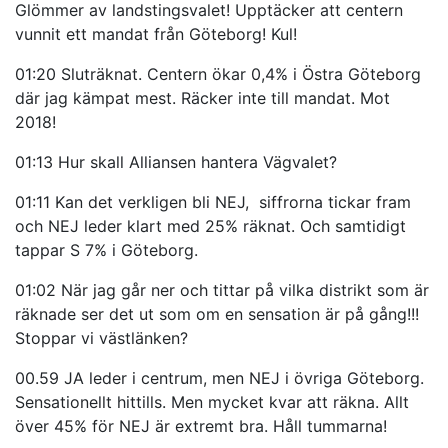
Glömmer av landstingsvalet! Upptäcker att centern
vunnit ett mandat från Göteborg! Kul!
01:20 Sluträknat. Centern ökar 0,4% i Östra Göteborg
där jag kämpat mest. Räcker inte till mandat. Mot
2018!
01:13 Hur skall Alliansen hantera Vägvalet?
01:11 Kan det verkligen bli NEJ, siffrorna tickar fram
och NEJ leder klart med 25% räknat. Och samtidigt
tappar S 7% i Göteborg.
01:02 När jag går ner och tittar på vilka distrikt som är
räknade ser det ut som om en sensation är på gång!!!
Stoppar vi västlänken?
00.59 JA leder i centrum, men NEJ i övriga Göteborg.
Sensationellt hittills. Men mycket kvar att räkna. Allt
över 45% för NEJ är extremt bra. Håll tummarna!