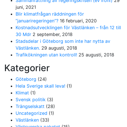
Sammanfattning av regeringskrisen (ev ironi)
29
juni, 2021
Blir klimatfrågan räddningen för
”januariregeringen”?
16 februari, 2020
Kostnadsutvecklingen för Västlänken – från 12 till
30 Mdr
2 september, 2018
Stadsdelar i Göteborg som inte har nytta av
Västlänken.
29 augusti, 2018
Trafikökningen utan kontroll!
25 augusti, 2018
Kategorier
Göteborg
(24)
Hela Sverige skall leva!
(1)
Klimat
(1)
Svensk politik
(3)
Trängselskatt
(28)
Uncategorized
(1)
Västlänken
(33)
Västsvenska paketet
(15)