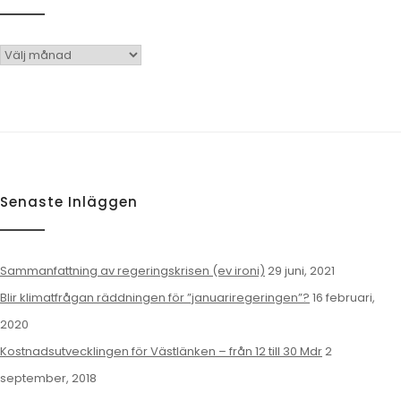
Arkiv
Senaste Inläggen
Sammanfattning av regeringskrisen (ev ironi)
29 juni, 2021
Blir klimatfrågan räddningen för ”januariregeringen”?
16 februari,
2020
Kostnadsutvecklingen för Västlänken – från 12 till 30 Mdr
2
september, 2018