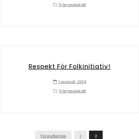
Trängselskatt
Respekt För Folkinitiativ!
1 augusti, 2014
Trängselskatt
Inläggsnavigering
Föregående
1
2