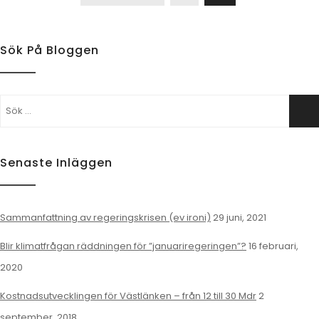
Sök På Bloggen
Sök
Sö
efter:
Senaste Inläggen
Sammanfattning av regeringskrisen (ev ironi)
29 juni, 2021
Blir klimatfrågan räddningen för ”januariregeringen”?
16 februari,
2020
Kostnadsutvecklingen för Västlänken – från 12 till 30 Mdr
2
september, 2018