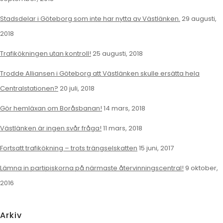
Stadsdelar i Göteborg som inte har nytta av Västlänken.
29 augusti,
2018
Trafikökningen utan kontroll!
25 augusti, 2018
Trodde Alliansen i Göteborg att Västlänken skulle ersätta hela
Centralstationen?
20 juli, 2018
Gör hemläxan om Boråsbanan!
14 mars, 2018
Västlänken är ingen svår fråga!
11 mars, 2018
Fortsatt trafikökning – trots trängselskatten
15 juni, 2017
Lämna in partipiskorna på närmaste återvinningscentral!
9 oktober,
2016
Arkiv