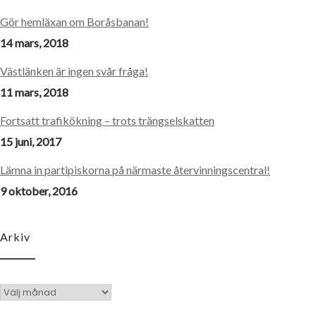
Gör hemläxan om Boråsbanan!
14 mars, 2018
Västlänken är ingen svår fråga!
11 mars, 2018
Fortsatt trafikökning – trots trängselskatten
15 juni, 2017
Lämna in partipiskorna på närmaste återvinningscentral!
9 oktober, 2016
Arkiv
Arkiv