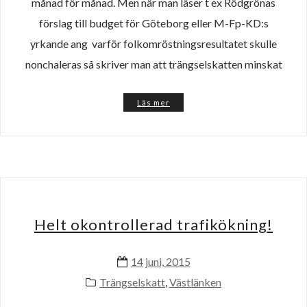
månad för månad. Men när man läser t ex Rödgrönas
förslag till budget för Göteborg eller M-Fp-KD:s
yrkande ang varför folkomröstningsresultatet skulle
nonchaleras så skriver man att trängselskatten minskat
Läs mer
Helt okontrollerad trafikökning!
14 juni, 2015
Trängselskatt
,
Västlänken