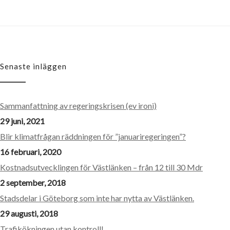
Senaste inläggen
Sammanfattning av regeringskrisen (ev ironi)
29 juni, 2021
Blir klimatfrågan räddningen för ”januariregeringen”?
16 februari, 2020
Kostnadsutvecklingen för Västlänken – från 12 till 30 Mdr
2 september, 2018
Stadsdelar i Göteborg som inte har nytta av Västlänken.
29 augusti, 2018
Trafikökningen utan kontroll!