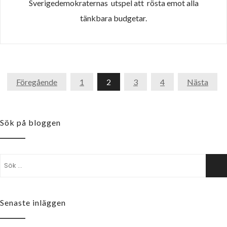
Sverigedemokraternas utspel att rösta emot alla
tänkbara budgetar.
Inläggsnavigering
Föregående
1
2
3
4
Nästa
Sök på bloggen
Sök
Sö
efter:
Senaste inläggen